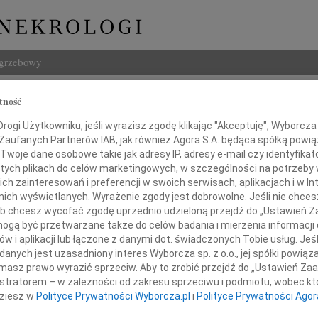
ogrzebowy
Szukaj
tność
Imię i na
ogi Użytkowniku, jeśli wyrazisz zgodę klikając "Akceptuję", Wyborcza sp
 Zaufanych Partnerów IAB, jak również Agora S.A. będąca spółką powi
Twoje dane osobowe takie jak adresy IP, adresy e-mail czy identyfikato
 tych plikach do celów marketingowych, w szczególności na potrzeby 
 zainteresowań i preferencji w swoich serwisach, aplikacjach i w Int
INNE NE
w nich wyświetlanych. Wyrażenie zgody jest dobrowolne. Jeśli nie chce
22.0
 lub chcesz wycofać zgodę uprzednio udzieloną przejdź do „Ustawień
Pani 
gą być przetwarzane także do celów badania i mierzenia informacji
w i aplikacji lub łączone z danymi dot. świadczonych Tobie usług. Jeś
Paweł
ere wyrazy żalu i współczucia
Z głę
nych jest uzasadniony interes Wyborcza sp. z o.o., jej spółki powiąza
masz prawo wyrazić sprzeciw. Aby to zrobić przejdź do „Ustawień Z
Jerzy
Pani
istratorem – w zależności od zakresu sprzeciwu i podmiotu, wobec któ
Z głę
dziesz w
Polityce Prywatności Wyborcza.pl
i
Polityce Prywatności Agor
22.0
Marii Owerczuk
Wyraz