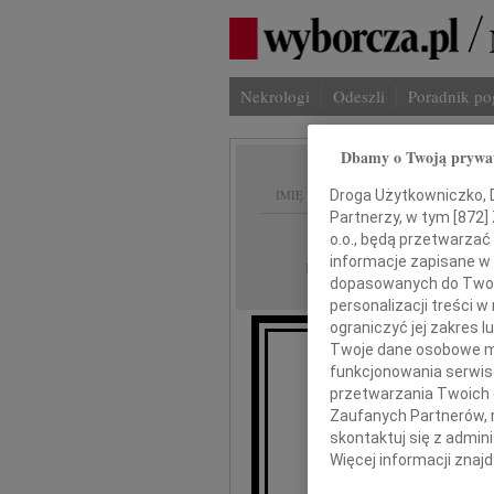
Nekrologi
Odeszli
Poradnik p
Dbamy o Twoją prywa
IMIĘ I NAZWISKO:
Droga Użytkowniczko, Dr
Partnerzy, w tym [
872
]
Białystok
REGION:
o.o., będą przetwarzać 
informacje zapisane w
04.09.2009
DATA EMISJI:
dopasowanych do Twoich
personalizacji treści 
ograniczyć jej zakres
Twoje dane osobowe mo
funkcjonowania serwisó
Szcz
przetwarzania Twoich da
Zaufanych Partnerów, 
skontaktuj się z admin
Więcej informacji znaj