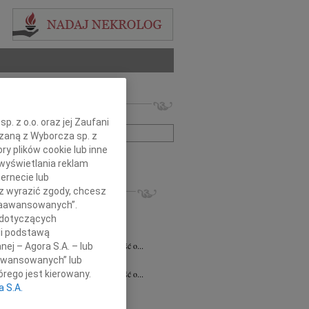
 nekrologów i wspomnień
zwisko lub numer ogłoszenia:
. z o.o. oraz jej Zaufani
ązaną z Wyborcza sp. z
ry plików cookie lub inne
+ szukanie zaawansowane
wyświetlania reklam
ernecie lub
KROLOGI
sz wyrazić zgody, chcesz
7.2026
Białystok
 Zaawansowanych”.
notariusz Halinie Dorocie Agaciak...
 dotyczących
li podstawą
 Niemyjski
06.07.2026
Warszawa
bokim smutkiem przyjęliśmy wiadomość o...
nej – Agora S.A. – lub
aawansowanych” lub
 Kulesza
23.06.2026
Białystok
rego jest kierowany.
bokim smutkiem przyjęliśmy wiadomość o...
a S.A.
6.2026
Białystok
y szczerego współczucia i...