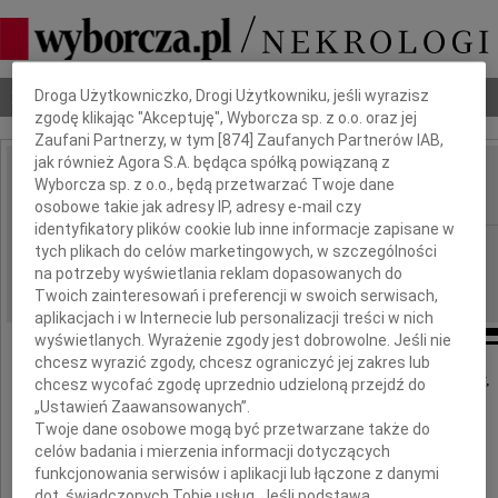
Dbamy o Twoją prywatność
Nekrologi
Odeszli
Poradnik pogrzebowy
Droga Użytkowniczko, Drogi Użytkowniku, jeśli wyrazisz
zgodę klikając "Akceptuję", Wyborcza sp. z o.o. oraz jej
Zaufani Partnerzy, w tym [
874
] Zaufanych Partnerów IAB,
jak również Agora S.A. będąca spółką powiązaną z
Władysław Żurawel
Wyborcza sp. z o.o., będą przetwarzać Twoje dane
IMIĘ I NAZWISKO:
osobowe takie jak adresy IP, adresy e-mail czy
identyfikatory plików cookie lub inne informacje zapisane w
Kraków
REGION:
tych plikach do celów marketingowych, w szczególności
na potrzeby wyświetlania reklam dopasowanych do
26.09.2012
DATA EMISJI:
Twoich zainteresowań i preferencji w swoich serwisach,
aplikacjach i w Internecie lub personalizacji treści w nich
wyświetlanych. Wyrażenie zgody jest dobrowolne. Jeśli nie
chcesz wyrazić zgody, chcesz ograniczyć jej zakres lub
Z głębokim smutkiem i żalem zawiadamiamy,
chcesz wycofać zgodę uprzednio udzieloną przejdź do
że dnia 20 września 2012 roku,
„Ustawień Zaawansowanych”.
po ciężkiej chorobie, przeżywszy 87 lat,
Twoje dane osobowe mogą być przetwarzane także do
opatrzony świętymi sakramentami zmarł
celów badania i mierzenia informacji dotyczących
funkcjonowania serwisów i aplikacji lub łączone z danymi
dot. świadczonych Tobie usług. Jeśli podstawą