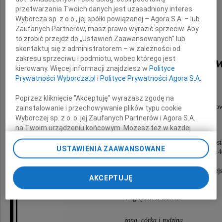
przetwarzania Twoich danych jest uzasadniony interes
Wyborcza sp. z o.o., jej spółki powiązanej – Agora S.A. – lub
Zaufanych Partnerów, masz prawo wyrazić sprzeciw. Aby
to zrobić przejdź do „Ustawień Zaawansowanych” lub
skontaktuj się z administratorem – w zależności od
dr inż. Władysław Żura
zakresu sprzeciwu i podmiotu, wobec którego jest
kierowany. Więcej informacji znajdziesz w
Polityce
Prywatności Wyborcza.pl
i
Polityce Prywatności Agora S.A.
geodeta
Poprzez kliknięcie "Akceptuję" wyrażasz zgodę na
Starszy wykładowca Akademii Rolniczej w Krako
zainstalowanie i przechowywanie plików typu cookie
Wyborczej sp. z o. o. jej Zaufanych Partnerów i Agora S.A.
Najukochańszy Mąż i Ojciec
na Twoim urządzeniu końcowym. Możesz też w każdej
chwili zmienić swoje preferencje dot. plików cookie,
Msza święta żałobna przy Zmarłym odprawiona zost
ponownie wywołując narzędzie do zarządzania Twoimi
USTAWIENIA ZAAWANSOWANE
w piątek, 28 września 2012 roku, o godzinie 13.
preferencjami dot. przetwarzania danych poprzez
w kaplicy na Cmentarzu Rakowickim,
odnośnik „Ustawienia prywatności” w stopce serwisu i
po czym nastąpi odprowadzenie Zmarłego na miej
przechodząc do sekcji „Ustawienia zaawansowane”.
AKCEPTUJĘ
wiecznego spoczynku.
Zmiana ustawień plików cookie możliwa jest także za
pomocą ustawień przeglądarki.
Pogrążeni w żałobie
My, nasi Zaufani Partnerzy i Agora S.A. możemy
żona, córka i rodzina