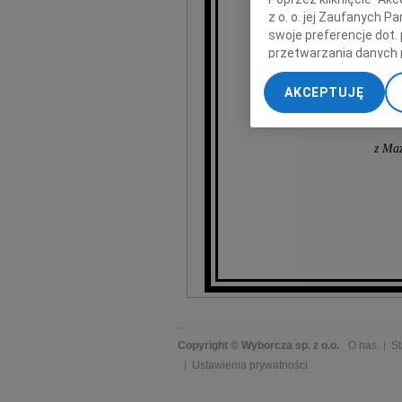
z o. o. jej Zaufanych 
swoje preferencje dot.
przetwarzania danych 
„Ustawienia zaawansow
AKCEPTUJĘ
My, nasi Zaufani Part
Zar
dokładnych danych geol
Przechowywanie informa
z Maz
treści, badnie odbiorcó
Copyright © Wyborcza sp. z o.o.
O nas
St
Ustawienia prywatności