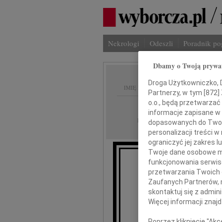
Nekrologi
Odeszli
Poradnik p
Dbamy o Twoją prywa
Droga Użytkowniczko, Dr
IMIĘ I NAZWISKO:
Partnerzy, w tym [
872
]
o.o., będą przetwarzać 
Radom
REGION:
informacje zapisane w
25.09.2012
DATA EMISJI:
dopasowanych do Twoich
personalizacji treści 
ograniczyć jej zakres
Twoje dane osobowe mo
funkcjonowania serwisó
przetwarzania Twoich da
Zaufanych Partnerów, 
skontaktuj się z admin
wyrazy głęboki
Więcej informacji znaj
Poprzez kliknięcie "Ak