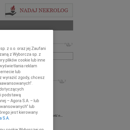
 nekrologów i wspomnień
. z o.o. oraz jej Zaufani
zwisko lub numer ogłoszenia:
ązaną z Wyborcza sp. z
ry plików cookie lub inne
wyświetlania reklam
+ szukanie zaawansowane
ernecie lub
sz wyrazić zgody, chcesz
KROLOGI
 Zaawansowanych”.
8.2026
Radom
 dotyczących
 Ciskowskiej wyrazy najgłębszego...
li podstawą
ław Maszkiewicz
29.07.2026
Radom
nej – Agora S.A. – lub
omnym smutkiem i żalem przyjąłem...
aawansowanych” lub
ta Grabowska
07.07.2026
Radom
rego jest kierowany.
omnym smutkiem przyjęliśmy wiadomość o...
a S.A.
5.2026
Radom
Dariuszowi Piątkowi Dyrektorowi...
ypu cookie Wyborczej sp.