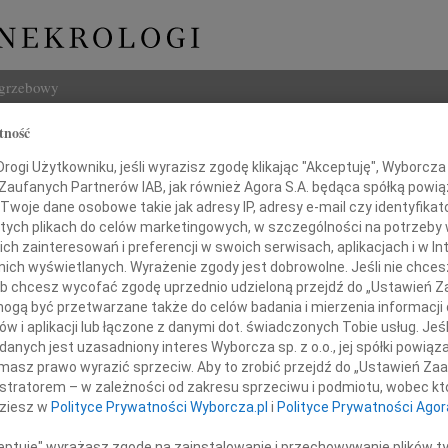
ogrzebowy
tność
Szukaj
ogi Użytkowniku, jeśli wyrazisz zgodę klikając "Akceptuję", Wyborcza sp
Imię i na
 Zaufanych Partnerów IAB, jak również Agora S.A. będąca spółką powi
Twoje dane osobowe takie jak adresy IP, adresy e-mail czy identyfikato
 tych plikach do celów marketingowych, w szczególności na potrzeby 
 zainteresowań i preferencji w swoich serwisach, aplikacjach i w Int
w nich wyświetlanych. Wyrażenie zgody jest dobrowolne. Jeśli nie chce
INNE NE
 lub chcesz wycofać zgodę uprzednio udzieloną przejdź do „Ustawień
06.0
gą być przetwarzane także do celów badania i mierzenia informacji
Annie
w i aplikacji lub łączone z danymi dot. świadczonych Tobie usług. Jeś
Zdzis
Pawłowi Łodydze
nych jest uzasadniony interes Wyborcza sp. z o.o., jej spółki powiąza
Z ogr
masz prawo wyrazić sprzeciw. Aby to zrobić przejdź do „Ustawień Z
Danu
istratorem – w zależności od zakresu sprzeciwu i podmiotu, wobec któ
Z ogr
ego żalu i współczucia z powodu śmierci
dziesz w
Polityce Prywatności Wyborcza.pl
i
Polityce Prywatności Agor
26.0
Panu 
ceptuję" wyrażasz zgodę na zainstalowanie i przechowywanie plików t