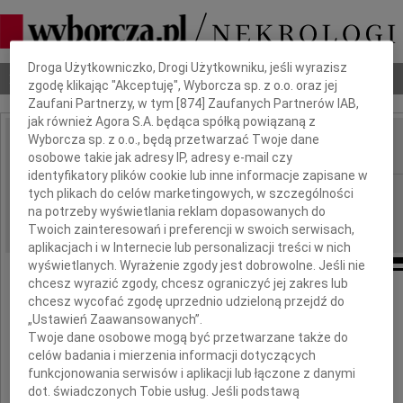
Dbamy o Twoją prywatność
Droga Użytkowniczko, Drogi Użytkowniku, jeśli wyrazisz
Nekrologi
Odeszli
Poradnik pogrzebowy
zgodę klikając "Akceptuję", Wyborcza sp. z o.o. oraz jej
Zaufani Partnerzy, w tym [
874
] Zaufanych Partnerów IAB,
jak również Agora S.A. będąca spółką powiązaną z
Wyborcza sp. z o.o., będą przetwarzać Twoje dane
osobowe takie jak adresy IP, adresy e-mail czy
IMIĘ I NAZWISKO:
identyfikatory plików cookie lub inne informacje zapisane w
cała Polska
REGION:
tych plikach do celów marketingowych, w szczególności
na potrzeby wyświetlania reklam dopasowanych do
12.12.2009
DATA EMISJI:
Twoich zainteresowań i preferencji w swoich serwisach,
aplikacjach i w Internecie lub personalizacji treści w nich
wyświetlanych. Wyrażenie zgody jest dobrowolne. Jeśli nie
chcesz wyrazić zgody, chcesz ograniczyć jej zakres lub
chcesz wycofać zgodę uprzednio udzieloną przejdź do
„Ustawień Zaawansowanych”.
Z wielkim żalem i smutkiem żegnam
Twoje dane osobowe mogą być przetwarzane także do
celów badania i mierzenia informacji dotyczących
funkcjonowania serwisów i aplikacji lub łączone z danymi
dot. świadczonych Tobie usług. Jeśli podstawą