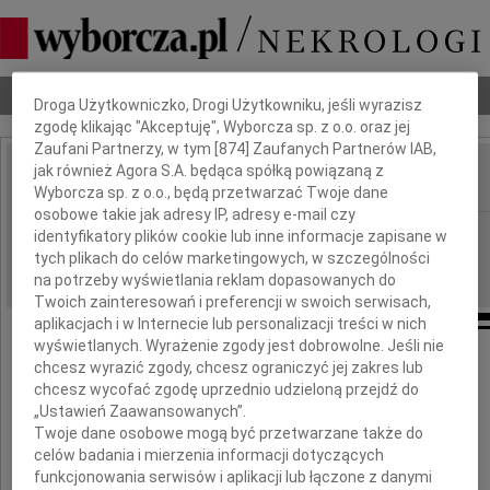
Dbamy o Twoją prywatność
Nekrologi
Odeszli
Poradnik pogrzebowy
Droga Użytkowniczko, Drogi Użytkowniku, jeśli wyrazisz
zgodę klikając "Akceptuję", Wyborcza sp. z o.o. oraz jej
Zaufani Partnerzy, w tym [
874
] Zaufanych Partnerów IAB,
jak również Agora S.A. będąca spółką powiązaną z
Wyborcza sp. z o.o., będą przetwarzać Twoje dane
IMIĘ I NAZWISKO:
osobowe takie jak adresy IP, adresy e-mail czy
Kielce
REGION:
identyfikatory plików cookie lub inne informacje zapisane w
tych plikach do celów marketingowych, w szczególności
04.09.2009
DATA EMISJI:
na potrzeby wyświetlania reklam dopasowanych do
Twoich zainteresowań i preferencji w swoich serwisach,
aplikacjach i w Internecie lub personalizacji treści w nich
wyświetlanych. Wyrażenie zgody jest dobrowolne. Jeśli nie
Pani
chcesz wyrazić zgody, chcesz ograniczyć jej zakres lub
chcesz wycofać zgodę uprzednio udzieloną przejdź do
„Ustawień Zaawansowanych”.
Stanisławie Stolarskiej
Twoje dane osobowe mogą być przetwarzane także do
celów badania i mierzenia informacji dotyczących
funkcjonowania serwisów i aplikacji lub łączone z danymi