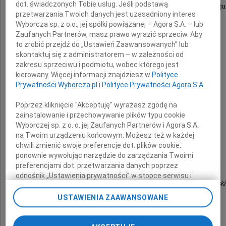
dot. świadczonych Tobie usług. Jeśli podstawą
Przewodniczącej Rady Powiatu w Busku-Zdroju
przetwarzania Twoich danych jest uzasadniony interes
Wyborcza sp. z o.o., jej spółki powiązanej – Agora S.A. – lub
wyrazy głębokiego współczucia
Zaufanych Partnerów, masz prawo wyrazić sprzeciw. Aby
to zrobić przejdź do „Ustawień Zaawansowanych” lub
z powodu śmierci
skontaktuj się z administratorem – w zależności od
zakresu sprzeciwu i podmiotu, wobec którego jest
kierowany. Więcej informacji znajdziesz w
Polityce
Prywatności Wyborcza.pl
i
Polityce Prywatności Agora S.A.
Męża
Poprzez kliknięcie "Akceptuję" wyrażasz zgodę na
zainstalowanie i przechowywanie plików typu cookie
Wyborczej sp. z o. o. jej Zaufanych Partnerów i Agora S.A.
składają
na Twoim urządzeniu końcowym. Możesz też w każdej
chwili zmienić swoje preferencje dot. plików cookie,
ponownie wywołując narzędzie do zarządzania Twoimi
preferencjami dot. przetwarzania danych poprzez
Tadeusz Kowalczyk
odnośnik „Ustawienia prywatności” w stopce serwisu i
Przewodniczący Sejmiku Województwa Świętokrzysk
przechodząc do sekcji „Ustawienia zaawansowane”.
Zmiana ustawień plików cookie możliwa jest także za
USTAWIENIA ZAAWANSOWANE
pomocą ustawień przeglądarki.
Adam Jarubas
Marszałek Województwa Świętokrzyskiego
My, nasi Zaufani Partnerzy i Agora S.A. możemy