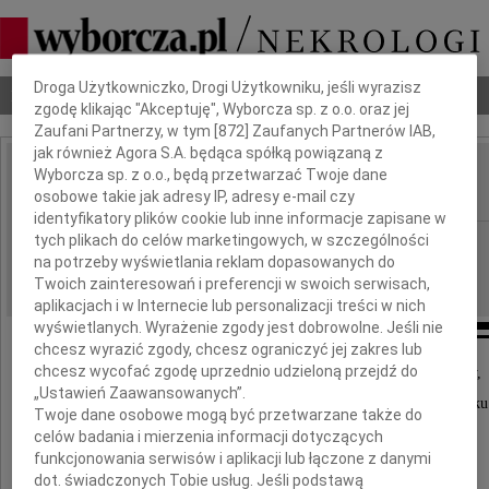
Dbamy o Twoją prywatność
Droga Użytkowniczko, Drogi Użytkowniku, jeśli wyrazisz
Nekrologi
Odeszli
Poradnik pogrzebowy
zgodę klikając "Akceptuję", Wyborcza sp. z o.o. oraz jej
Zaufani Partnerzy, w tym [
872
] Zaufanych Partnerów IAB,
jak również Agora S.A. będąca spółką powiązaną z
Wyborcza sp. z o.o., będą przetwarzać Twoje dane
Jerzy Nawracała
IMIĘ I NAZWISKO:
osobowe takie jak adresy IP, adresy e-mail czy
identyfikatory plików cookie lub inne informacje zapisane w
tych plikach do celów marketingowych, w szczególności
Częstochowa
REGION:
na potrzeby wyświetlania reklam dopasowanych do
18.09.2012
DATA EMISJI:
Twoich zainteresowań i preferencji w swoich serwisach,
aplikacjach i w Internecie lub personalizacji treści w nich
wyświetlanych. Wyrażenie zgody jest dobrowolne. Jeśli nie
chcesz wyrazić zgody, chcesz ograniczyć jej zakres lub
chcesz wycofać zgodę uprzednio udzieloną przejdź do
Z głębokim smutkiem i żalem zawiadamiamy,
„Ustawień Zaawansowanych”.
że w dniu 17 września 2012 roku zmarł nagle w wieku 
Twoje dane osobowe mogą być przetwarzane także do
celów badania i mierzenia informacji dotyczących
funkcjonowania serwisów i aplikacji lub łączone z danymi
dot. świadczonych Tobie usług. Jeśli podstawą