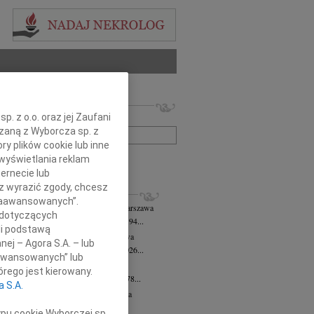
 nekrologów i wspomnień
. z o.o. oraz jej Zaufani
zwisko lub numer ogłoszenia:
ązaną z Wyborcza sp. z
ry plików cookie lub inne
wyświetlania reklam
+ szukanie zaawansowane
ernecie lub
sz wyrazić zgody, chcesz
KROLOGI
 Zaawansowanych”.
 Downarowicz
wiek: 94
07.08.2026
Warszawa
 dotyczących
u 1 sierpnia 2026 roku zmarł w wieku 94...
li podstawą
yna Czerny-Latek
07.08.2026
Warszawa
nej – Agora S.A. – lub
em zawiadamiamy, że dnia 3 sierpnia 2026...
aawansowanych” lub
olińska-Witort
07.08.2026
Warszawa
rego jest kierowany.
u 31 lipca 2026 roku zmarła w wieku 78...
a S.A.
rzata Kościelska
07.08.2026
Warszawa
lkim bólem zawiadamiamy, że 3...
ypu cookie Wyborczej sp.