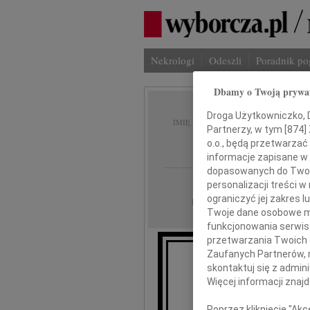
Nekrologi
Odeszli
Poradnik p
Dbamy o Twoją prywa
Maria 
Droga Użytkowniczko, Dr
IMIĘ I NAZWISKO:
Partnerzy, w tym [
874
]
Cichow
o.o., będą przetwarzać 
informacje zapisane w
dopasowanych do Twoich
Warszawa
REGION:
personalizacji treści 
ograniczyć jej zakres
04.09.2009
DATA EMISJI:
Twoje dane osobowe mo
funkcjonowania serwisó
przetwarzania Twoich da
Zaufanych Partnerów, 
"Pomnę d
skontaktuj się z admin
Żegnam
Więcej informacji znaj
Poprzez kliknięcie "Ak