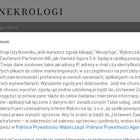
ogrzebowy
tność
Szukaj
Małgorzata Eleonora
ogi Użytkowniku, jeśli wyrazisz zgodę klikając "Akceptuję", Wyborcza sp
Imię i na
 Zaufanych Partnerów IAB, jak również Agora S.A. będąca spółką powi
ska
Twoje dane osobowe takie jak adresy IP, adresy e-mail czy identyfikato
 tych plikach do celów marketingowych, w szczególności na potrzeby 
 zainteresowań i preferencji w swoich serwisach, aplikacjach i w Int
w nich wyświetlanych. Wyrażenie zgody jest dobrowolne. Jeśli nie chce
INNE NE
 lub chcesz wycofać zgodę uprzednio udzieloną przejdź do „Ustawień
Jerzy
gą być przetwarzane także do celów badania i mierzenia informacji
W dni
w i aplikacji lub łączone z danymi dot. świadczonych Tobie usług. Jeś
Kryst
nych jest uzasadniony interes Wyborcza sp. z o.o., jej spółki powiąza
Z żal
masz prawo wyrazić sprzeciw. Aby to zrobić przejdź do „Ustawień Z
zieciństwa sny niewysłowione..."
Ewa W
istratorem – w zależności od zakresu sprzeciwu i podmiotu, wobec któ
W dni
y dzisiaj naszą ukochaną Mamę
dziesz w
Polityce Prywatności Wyborcza.pl
i
Polityce Prywatności Agor
Małgo
Z wie
ceptuję" wyrażasz zgodę na zainstalowanie i przechowywanie plików t