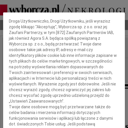
Dbamy o Twoją prywatność
Droga Użytkowniczko, Drogi Użytkowniku, jeśli wyrazisz
Nekrologi
Odeszli
Poradnik pogrzebowy
zgodę klikając "Akceptuję", Wyborcza sp. z o.o. oraz jej
Zaufani Partnerzy, w tym [
872
] Zaufanych Partnerów IAB,
jak również Agora S.A. będąca spółką powiązaną z
Wyborcza sp. z o.o., będą przetwarzać Twoje dane
Mieczysław Porębski
osobowe takie jak adresy IP, adresy e-mail czy
IMIĘ I NAZWISKO:
identyfikatory plików cookie lub inne informacje zapisane w
tych plikach do celów marketingowych, w szczególności
Kraków
REGION:
na potrzeby wyświetlania reklam dopasowanych do
15.09.2012
DATA EMISJI:
Twoich zainteresowań i preferencji w swoich serwisach,
aplikacjach i w Internecie lub personalizacji treści w nich
wyświetlanych. Wyrażenie zgody jest dobrowolne. Jeśli nie
chcesz wyrazić zgody, chcesz ograniczyć jej zakres lub
chcesz wycofać zgodę uprzednio udzieloną przejdź do
Ze smutkiem przyjęliśmy wiadomość,
„Ustawień Zaawansowanych”.
Twoje dane osobowe mogą być przetwarzane także do
że odszedł
celów badania i mierzenia informacji dotyczących
funkcjonowania serwisów i aplikacji lub łączone z danymi
prof. Mieczysław Porębs
dot. świadczonych Tobie usług. Jeśli podstawą