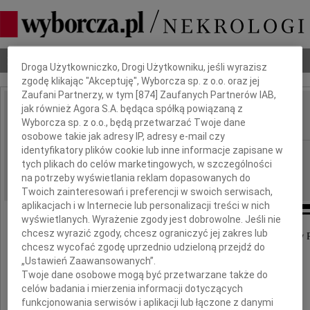
Dbamy o Twoją prywatność
Nekrologi
Odeszli
Poradnik pogrzebowy
Droga Użytkowniczko, Drogi Użytkowniku, jeśli wyrazisz
zgodę klikając "Akceptuję", Wyborcza sp. z o.o. oraz jej
Zaufani Partnerzy, w tym [
874
] Zaufanych Partnerów IAB,
jak również Agora S.A. będąca spółką powiązaną z
Rafał Piszcz
IMIĘ I NAZWISKO:
Wyborcza sp. z o.o., będą przetwarzać Twoje dane
osobowe takie jak adresy IP, adresy e-mail czy
identyfikatory plików cookie lub inne informacje zapisane w
Poznań
REGION:
tych plikach do celów marketingowych, w szczególności
17.09.2012
DATA EMISJI:
na potrzeby wyświetlania reklam dopasowanych do
Twoich zainteresowań i preferencji w swoich serwisach,
aplikacjach i w Internecie lub personalizacji treści w nich
wyświetlanych. Wyrażenie zgody jest dobrowolne. Jeśli nie
chcesz wyrazić zgody, chcesz ograniczyć jej zakres lub
Ze smutkiem informujemy, że 12 września 2012 roku w 
chcesz wycofać zgodę uprzednio udzieloną przejdź do
odszedł z naszego grona w wieku 71 lat
„Ustawień Zaawansowanych”.
Twoje dane osobowe mogą być przetwarzane także do
celów badania i mierzenia informacji dotyczących
Rafał Piszcz
funkcjonowania serwisów i aplikacji lub łączone z danymi