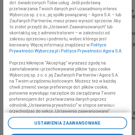
dot. świadczonych Tobie usług. Jeśli podstawą
przetwarzania Twoich danych jest uzasadniony interes
Trzykrotny Olimpijczyk i brązowy medalista w K-2 na
Wyborcza sp. z o.o., jej spółki powiązanej – Agora S.A. – lub
Igrzysk w Monachium, medalista mistrzostw świata, Europy
Zaufanych Partnerów, masz prawo wyrazić sprzeciw. Aby
Sędzia międzynarodowy na igrzyskach
to zrobić przejdź do „Ustawień Zaawansowanych” lub
w Atlancie, Sydney, Atenach i Pekinie.
skontaktuj się z administratorem – w zależności od
Był Wiceprezesem i Przewodniczącym Komisji Rewiz
zakresu sprzeciwu i podmiotu, wobec którego jest
w Polskim Związku Kajakowym.
Członkiem Trybunału Arbitrażowego Polskiego Komitetu Ol
kierowany. Więcej informacji znajdziesz w
Polityce
Prywatności Wyborcza.pl
i
Polityce Prywatności Agora S.A.
Cześć Jego pamięci!
Poprzez kliknięcie "Akceptuję" wyrażasz zgodę na
zainstalowanie i przechowywanie plików typu cookie
Wyborczej sp. z o. o. jej Zaufanych Partnerów i Agora S.A.
Prezes Józef Bejnarowicz,
na Twoim urządzeniu końcowym. Możesz też w każdej
Zarząd oraz pracownicy Biura
chwili zmienić swoje preferencje dot. plików cookie,
ponownie wywołując narzędzie do zarządzania Twoimi
Polskiego Związku Kajakowego
preferencjami dot. przetwarzania danych poprzez
odnośnik „Ustawienia prywatności” w stopce serwisu i
przechodząc do sekcji „Ustawienia zaawansowane”.
Pogrzeb odbędzie się dnia 18 września 2012 roku (wtorek) o 
Zmiana ustawień plików cookie możliwa jest także za
na Cmentarzu Miłostowo w Poznaniu, wejście od ul. Gnieź
USTAWIENIA ZAAWANSOWANE
pomocą ustawień przeglądarki.