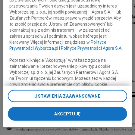
Wiceprezesa Zarządu
przetwarzania Twoich danych jest uzasadniony interes
Polskiego Związku Sportu Niepełnosprawnych "Start" w 
Wyborcza sp. z o.o., jej spółki powiązanej – Agora S.A. – lub
Straciliśmy niezawodnego i oddanego Przyjaciela
Zaufanych Partnerów, masz prawo wyrazić sprzeciw. Aby
zasłużonego działacza na rzecz sportu osób niepełnospr
to zrobić przejdź do „Ustawień Zaawansowanych” lub
skontaktuj się z administratorem – w zależności od
zakresu sprzeciwu i podmiotu, wobec którego jest
Rodzinie Zmarłego
kierowany. Więcej informacji znajdziesz w
Polityce
Prywatności Wyborcza.pl
i
Polityce Prywatności Agora S.A.
wyrazy szczerego współczucia
składają
Poprzez kliknięcie "Akceptuję" wyrażasz zgodę na
zainstalowanie i przechowywanie plików typu cookie
Wyborczej sp. z o. o. jej Zaufanych Partnerów i Agora S.A.
Zarząd i pracownicy
na Twoim urządzeniu końcowym. Możesz też w każdej
Polskiego Związku Sportu Niepełnosprawnych "Sta
chwili zmienić swoje preferencje dot. plików cookie,
ponownie wywołując narzędzie do zarządzania Twoimi
USTAWIENIA ZAAWANSOWANE
preferencjami dot. przetwarzania danych poprzez
Inne kondolencje
odnośnik „Ustawienia prywatności” w stopce serwisu i
przechodząc do sekcji „Ustawienia zaawansowane”.
AKCEPTUJĘ
Zmiana ustawień plików cookie możliwa jest także za
pomocą ustawień przeglądarki.
Odszedł Adam Borczuch wielki Człowiek i Obywatel Radomia Prezes Stowarzyszenia
niepełnosprawnych sportowców, medalistów olimpijskich. Składamy hołd, wyrazy żal
My, nasi Zaufani Partnerzy i Agora S.A. możemy