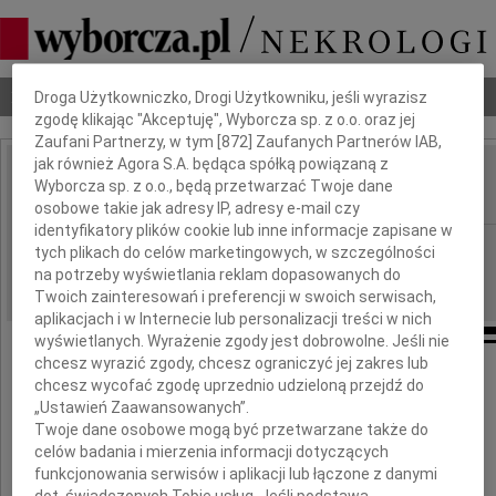
Dbamy o Twoją prywatność
Nekrologi
Odeszli
Poradnik pogrzebowy
Droga Użytkowniczko, Drogi Użytkowniku, jeśli wyrazisz
zgodę klikając "Akceptuję", Wyborcza sp. z o.o. oraz jej
Zaufani Partnerzy, w tym [
872
] Zaufanych Partnerów IAB,
jak również Agora S.A. będąca spółką powiązaną z
Adam Borczuch
Wyborcza sp. z o.o., będą przetwarzać Twoje dane
IMIĘ I NAZWISKO:
osobowe takie jak adresy IP, adresy e-mail czy
identyfikatory plików cookie lub inne informacje zapisane w
Radom
REGION:
tych plikach do celów marketingowych, w szczególności
na potrzeby wyświetlania reklam dopasowanych do
14.09.2012
DATA EMISJI:
Twoich zainteresowań i preferencji w swoich serwisach,
aplikacjach i w Internecie lub personalizacji treści w nich
wyświetlanych. Wyrażenie zgody jest dobrowolne. Jeśli nie
chcesz wyrazić zgody, chcesz ograniczyć jej zakres lub
Z głębokim żalem żegnamy zmarłego
chcesz wycofać zgodę uprzednio udzieloną przejdź do
„Ustawień Zaawansowanych”.
Adama Borczucha
Twoje dane osobowe mogą być przetwarzane także do
celów badania i mierzenia informacji dotyczących
funkcjonowania serwisów i aplikacji lub łączone z danymi
dot. świadczonych Tobie usług. Jeśli podstawą