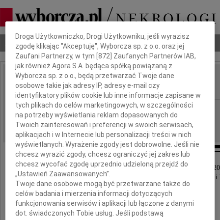
Dbamy o Twoją prywatność
Droga Użytkowniczko, Drogi Użytkowniku, jeśli wyrazisz
Nekrologi
Odeszli
Poradnik pogrzebowy
zgodę klikając "Akceptuję", Wyborcza sp. z o.o. oraz jej
Zaufani Partnerzy, w tym [
872
] Zaufanych Partnerów IAB,
jak również Agora S.A. będąca spółką powiązaną z
Wyborcza sp. z o.o., będą przetwarzać Twoje dane
Mirosława Głowniak
osobowe takie jak adresy IP, adresy e-mail czy
IMIĘ I NAZWISKO:
identyfikatory plików cookie lub inne informacje zapisane w
tych plikach do celów marketingowych, w szczególności
Częstochowa
REGION:
na potrzeby wyświetlania reklam dopasowanych do
12.09.2012
DATA EMISJI:
Twoich zainteresowań i preferencji w swoich serwisach,
aplikacjach i w Internecie lub personalizacji treści w nich
wyświetlanych. Wyrażenie zgody jest dobrowolne. Jeśli nie
chcesz wyrazić zgody, chcesz ograniczyć jej zakres lub
chcesz wycofać zgodę uprzednio udzieloną przejdź do
Z wielkim bólem zawiadamiamy, iż dnia 10 września 2
„Ustawień Zaawansowanych”.
odeszła od nas w wieku 85 lat nasza ukochana Mama i
Twoje dane osobowe mogą być przetwarzane także do
celów badania i mierzenia informacji dotyczących
funkcjonowania serwisów i aplikacji lub łączone z danymi
dot. świadczonych Tobie usług. Jeśli podstawą