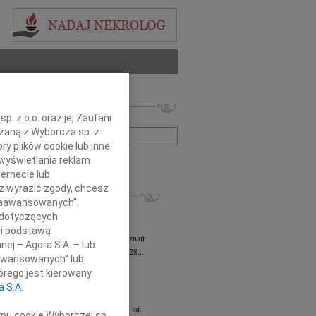
 nekrologów i wspomnień
. z o.o. oraz jej Zaufani
zwisko lub numer ogłoszenia:
ązaną z Wyborcza sp. z
ry plików cookie lub inne
wyświetlania reklam
+ szukanie zaawansowane
ernecie lub
sz wyrazić zgody, chcesz
KROLOGI
 Zaawansowanych”.
sz Kotłowski
05.08.2026
Poznań
 dotyczących
omnym żalem i bólem w sercu...
li podstawą
tyna Kowandy
wiek: 93
03.08.2026
Poznań
nej – Agora S.A. – lub
bokim żalem zawiadamiamy, że w dniu 28...
aawansowanych” lub
yna Janowicz
24.07.2026
Poznań
rego jest kierowany.
jest Pasterzem moim, niczego mi nie...
a S.A.
iew Zygmunt
15.07.2026
Poznań
u 9 lipca 2026 roku, zmarł w wieku 87 lat...
ypu cookie Wyborczej sp.