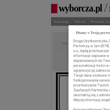
Nekrologi
Odeszli
Poradnik p
Dbamy o Twoją prywa
Helena
Droga Użytkowniczko, Dr
IMIĘ I NAZWISKO:
Partnerzy, w tym [
874
]
o.o., będą przetwarzać 
Poznań
REGION:
informacje zapisane w
dopasowanych do Twoich
11.09.2012
DATA EMISJI:
personalizacji treści 
ograniczyć jej zakres
Twoje dane osobowe mo
funkcjonowania serwisó
przetwarzania Twoich da
W dniu 8 wrz
Zaufanych Partnerów, 
nasza ukochan
skontaktuj się z admin
Więcej informacji znaj
Poprzez kliknięcie "Ak