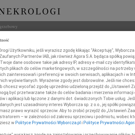
ogrzebowy
tność
Szukaj
 Łopatka
ogi Użytkowniku, jeśli wyrazisz zgodę klikając "Akceptuję", Wyborcza sp
Imię i na
 Zaufanych Partnerów IAB, jak również Agora S.A. będąca spółką powi
Twoje dane osobowe takie jak adresy IP, adresy e-mail czy identyfikato
 tych plikach do celów marketingowych, w szczególności na potrzeby 
 zainteresowań i preferencji w swoich serwisach, aplikacjach i w Int
w nich wyświetlanych. Wyrażenie zgody jest dobrowolne. Jeśli nie chce
INNE NE
 lub chcesz wycofać zgodę uprzednio udzieloną przejdź do „Ustawień
Tadeu
gą być przetwarzane także do celów badania i mierzenia informacji
Z ogr
w i aplikacji lub łączone z danymi dot. świadczonych Tobie usług. Jeś
Krys
nych jest uzasadniony interes Wyborcza sp. z o.o., jej spółki powiąza
eśnia 2012 roku zmarła w wieku 86 lat
Z głę
masz prawo wyrazić sprzeciw. Aby to zrobić przejdź do „Ustawień Z
a Mama, Teściowa, Babcia i Prababcia
Kryst
istratorem – w zależności od zakresu sprzeciwu i podmiotu, wobec któ
"Pan 
dziesz w
Polityce Prywatności Wyborcza.pl
i
Polityce Prywatności Agor
Zbign
W dni
ceptuję" wyrażasz zgodę na zainstalowanie i przechowywanie plików t