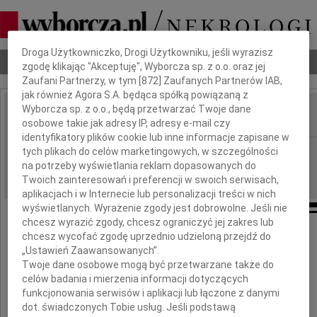
Dbamy o Twoją prywatność
Droga Użytkowniczko, Drogi Użytkowniku, jeśli wyrazisz
Nekrologi
Odeszli
Poradnik pogrzebowy
zgodę klikając "Akceptuję", Wyborcza sp. z o.o. oraz jej
Zaufani Partnerzy, w tym [
872
] Zaufanych Partnerów IAB,
jak również Agora S.A. będąca spółką powiązaną z
Wyborcza sp. z o.o., będą przetwarzać Twoje dane
osobowe takie jak adresy IP, adresy e-mail czy
IMIĘ I NAZWISKO:
identyfikatory plików cookie lub inne informacje zapisane w
Radom
tych plikach do celów marketingowych, w szczególności
REGION:
na potrzeby wyświetlania reklam dopasowanych do
06.09.2012
DATA EMISJI:
Twoich zainteresowań i preferencji w swoich serwisach,
aplikacjach i w Internecie lub personalizacji treści w nich
wyświetlanych. Wyrażenie zgody jest dobrowolne. Jeśli nie
chcesz wyrazić zgody, chcesz ograniczyć jej zakres lub
Drogiej Koleżance
chcesz wycofać zgodę uprzednio udzieloną przejdź do
„Ustawień Zaawansowanych”.
Twoje dane osobowe mogą być przetwarzane także do
Beacie Stępień i Jej Bliskim
celów badania i mierzenia informacji dotyczących
funkcjonowania serwisów i aplikacji lub łączone z danymi
wyrazy najgłębszego współczucia
dot. świadczonych Tobie usług. Jeśli podstawą