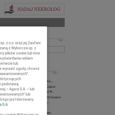
 nekrologów i wspomnień
. z o.o. oraz jej Zaufani
zwisko lub numer ogłoszenia:
ązaną z Wyborcza sp. z
ry plików cookie lub inne
wyświetlania reklam
+ szukanie zaawansowane
ernecie lub
sz wyrazić zgody, chcesz
KROLOGI
 Zaawansowanych”.
8.2026
Kraków
 dotyczących
asi Domek, Dora i Klaudiusz, Eliza, Gwo,...
li podstawą
alena Płonka-Kalkowska
10.07.2026
Kraków
nej – Agora S.A. – lub
lena Płonka-Kalkowska Kuka architekt W...
aawansowanych” lub
ra Tworzewska-Mikołajewicz
02.07.2026
Kraków
rego jest kierowany.
bokim żalem żegnamy naszą wieloletnią...
a S.A.
sław Król
26.06.2026
Kraków
erwca 2026 roku odszedł Mistrz Stanisław...
ypu cookie Wyborczej sp.