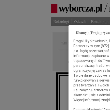
Nekrologi
Odeszli
Poradnik p
Dbamy o Twoją prywa
Jerzy 
Droga Użytkowniczko, Dr
IMIĘ I NAZWISKO:
Partnerzy, w tym [
872
]
o.o., będą przetwarzać 
Kraków
REGION:
informacje zapisane w
dopasowanych do Twoich
05.09.2012
DATA EMISJI:
personalizacji treści 
ograniczyć jej zakres
Twoje dane osobowe mo
funkcjonowania serwisó
przetwarzania Twoich da
2
Zaufanych Partnerów, 
skontaktuj się z admin
Więcej informacji znaj
J
Poprzez kliknięcie "Ak