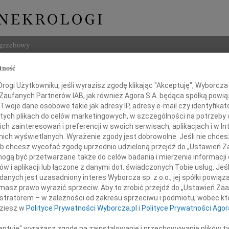
ogrzebowy
tność
Szukaj
Zaremba
ogi Użytkowniku, jeśli wyrazisz zgodę klikając "Akceptuję", Wyborcza sp
Imię i na
 Zaufanych Partnerów IAB, jak również Agora S.A. będąca spółką powi
Twoje dane osobowe takie jak adresy IP, adresy e-mail czy identyfikato
 tych plikach do celów marketingowych, w szczególności na potrzeby 
 zainteresowań i preferencji w swoich serwisach, aplikacjach i w Int
w nich wyświetlanych. Wyrażenie zgody jest dobrowolne. Jeśli nie chce
INNE NE
 lub chcesz wycofać zgodę uprzednio udzieloną przejdź do „Ustawień
03.0
gą być przetwarzane także do celów badania i mierzenia informacji
Dla B
w i aplikacji lub łączone z danymi dot. świadczonych Tobie usług. Jeś
Magd
nych jest uzasadniony interes Wyborcza sp. z o.o., jej spółki powiąza
 września 2012 roku zmarł
Magda
masz prawo wyrazić sprzeciw. Aby to zrobić przejdź do „Ustawień Z
Barba
istratorem – w zależności od zakresu sprzeciwu i podmiotu, wobec któ
Z głę
dziesz w
Polityce Prywatności Wyborcza.pl
i
Polityce Prywatności Agor
urek Zaremba
Stani
23 cz
ceptuję" wyrażasz zgodę na zainstalowanie i przechowywanie plików t