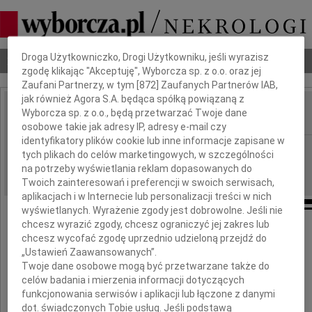
Dbamy o Twoją prywatność
Droga Użytkowniczko, Drogi Użytkowniku, jeśli wyrazisz
Nekrologi
Odeszli
Poradnik pogrzebowy
zgodę klikając "Akceptuję", Wyborcza sp. z o.o. oraz jej
Zaufani Partnerzy, w tym [
872
] Zaufanych Partnerów IAB,
jak również Agora S.A. będąca spółką powiązaną z
Wyborcza sp. z o.o., będą przetwarzać Twoje dane
IMIĘ I NAZWISKO:
osobowe takie jak adresy IP, adresy e-mail czy
identyfikatory plików cookie lub inne informacje zapisane w
Kielce
REGION:
tych plikach do celów marketingowych, w szczególności
06.01.2010
na potrzeby wyświetlania reklam dopasowanych do
DATA EMISJI:
Twoich zainteresowań i preferencji w swoich serwisach,
aplikacjach i w Internecie lub personalizacji treści w nich
wyświetlanych. Wyrażenie zgody jest dobrowolne. Jeśli nie
chcesz wyrazić zgody, chcesz ograniczyć jej zakres lub
Ojcu
chcesz wycofać zgodę uprzednio udzieloną przejdź do
„Ustawień Zaawansowanych”.
Twoje dane osobowe mogą być przetwarzane także do
celów badania i mierzenia informacji dotyczących
Zygfrydowi Wiesze
funkcjonowania serwisów i aplikacji lub łączone z danymi
dot. świadczonych Tobie usług. Jeśli podstawą