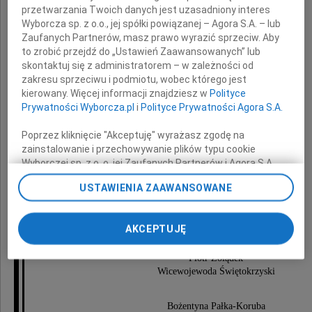
przetwarzania Twoich danych jest uzasadniony interes
Wyborcza sp. z o.o., jej spółki powiązanej – Agora S.A. – lub
Superiorowi Klasztoru Misjonarzy Oblatów
Zaufanych Partnerów, masz prawo wyrazić sprzeciw. Aby
Maryi Niepokalanej na Świętym Krzyżu
to zrobić przejdź do „Ustawień Zaawansowanych” lub
skontaktuj się z administratorem – w zależności od
zakresu sprzeciwu i podmiotu, wobec którego jest
serdeczne wyrazy współczucia
kierowany. Więcej informacji znajdziesz w
Polityce
z powodu śmierci
Prywatności Wyborcza.pl
i
Polityce Prywatności Agora S.A.
Poprzez kliknięcie "Akceptuję" wyrażasz zgodę na
zainstalowanie i przechowywanie plików typu cookie
Brata
Wyborczej sp. z o. o. jej Zaufanych Partnerów i Agora S.A.
na Twoim urządzeniu końcowym. Możesz też w każdej
USTAWIENIA ZAAWANSOWANE
chwili zmienić swoje preferencje dot. plików cookie,
ponownie wywołując narzędzie do zarządzania Twoimi
składają
preferencjami dot. przetwarzania danych poprzez
AKCEPTUJĘ
odnośnik „Ustawienia prywatności” w stopce serwisu i
przechodząc do sekcji „Ustawienia zaawansowane”.
Piotr Żołądek
Zmiana ustawień plików cookie możliwa jest także za
Wicewojewoda Świętokrzyski
pomocą ustawień przeglądarki.
My, nasi Zaufani Partnerzy i Agora S.A. możemy
Bożentyna Pałka-Koruba