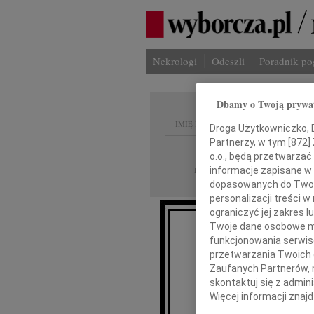
Nekrologi
Odeszli
Poradnik p
Dbamy o Twoją prywa
IMIĘ I NAZWISKO:
Droga Użytkowniczko, Dr
Partnerzy, w tym [
872
]
Kraków
REGION:
o.o., będą przetwarzać 
06.01.2010
informacje zapisane w
DATA EMISJI:
dopasowanych do Twoich
personalizacji treści 
ograniczyć jej zakres
Twoje dane osobowe mo
funkcjonowania serwisó
Z wielkim smu
przetwarzania Twoich da
Zaufanych Partnerów, 
skontaktuj się z admin
Więcej informacji znaj