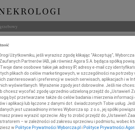
ogrzebowy
Szukaj
tność
Imię i na
ogi Użytkowniku, jeśli wyrazisz zgodę klikając "Akceptuję", Wyborcza sp
 Zaufanych Partnerów IAB, jak również Agora S.A. będąca spółką powi
Twoje dane osobowe takie jak adresy IP, adresy e-mail czy identyfikato
 tych plikach do celów marketingowych, w szczególności na potrzeby 
 zainteresowań i preferencji w swoich serwisach, aplikacjach i w Int
INNE NE
w nich wyświetlanych. Wyrażenie zgody jest dobrowolne. Jeśli nie chce
03.0
 lub chcesz wycofać zgodę uprzednio udzieloną przejdź do „Ustawień
Dla B
gą być przetwarzane także do celów badania i mierzenia informacji
Magd
w i aplikacji lub łączone z danymi dot. świadczonych Tobie usług. Jeś
tkiem przyjęliśmy wiadomość o śmierci
Magda
nych jest uzasadniony interes Wyborcza sp. z o.o., jej spółki powiąza
Barba
masz prawo wyrazić sprzeciw. Aby to zrobić przejdź do „Ustawień Z
naszego Przyjaciela
Z głę
istratorem – w zależności od zakresu sprzeciwu i podmiotu, wobec któ
Stani
dziesz w
Polityce Prywatności Wyborcza.pl
i
Polityce Prywatności Agor
23 cz