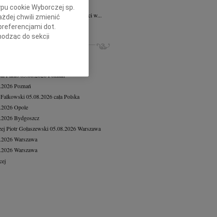
ław Lesia Leś
29.05.2026
Kraków
ypu cookie Wyborczej sp.
utkiem przyjęliśmy informację o śmierci w...
żdej chwili zmienić
cej
preferencjami dot.
hodząc do sekcji
ZE NEKROLOGI, KONDOLENCJE
stawień przeglądarki.
iusz Butruk
05.08.2026
Warszawa
8.2026
Warszawa
h celach:
Użycie
lów identyfikacji.
eta Fikus
05.08.2026
Poznań
ści, pomiar reklam i
8.2026
Poznań
 Falkowski
05.08.2026
cała Polska
8.2026
Opole
8.2026
Bydgoszcz
ej Piotr Gołaszewski
05.08.2026
Warszawa
8.2026
Warszawa
8.2026
Warszawa
cej