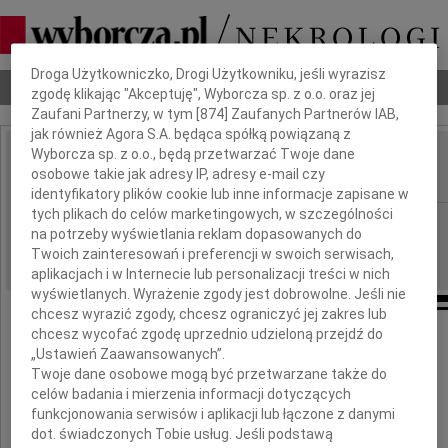
Dbamy o Twoją prywatność
Droga Użytkowniczko, Drogi Użytkowniku, jeśli wyrazisz
Nekrologi
Odeszli
Poradnik pogrzebowy
zgodę klikając "Akceptuję", Wyborcza sp. z o.o. oraz jej
Zaufani Partnerzy, w tym [
874
] Zaufanych Partnerów IAB,
jak również Agora S.A. będąca spółką powiązaną z
Wyborcza sp. z o.o., będą przetwarzać Twoje dane
Ruth Buczyńska
osobowe takie jak adresy IP, adresy e-mail czy
IMIĘ I NAZWISKO:
identyfikatory plików cookie lub inne informacje zapisane w
tych plikach do celów marketingowych, w szczególności
Kraków
REGION:
na potrzeby wyświetlania reklam dopasowanych do
01.09.2012
DATA EMISJI:
Twoich zainteresowań i preferencji w swoich serwisach,
aplikacjach i w Internecie lub personalizacji treści w nich
wyświetlanych. Wyrażenie zgody jest dobrowolne. Jeśli nie
chcesz wyrazić zgody, chcesz ograniczyć jej zakres lub
chcesz wycofać zgodę uprzednio udzieloną przejdź do
Odeszła od nas mądra, piękna, szlachetna
„Ustawień Zaawansowanych”.
Twoje dane osobowe mogą być przetwarzane także do
celów badania i mierzenia informacji dotyczących
Ruth Buczyńska
funkcjonowania serwisów i aplikacji lub łączone z danymi
dot. świadczonych Tobie usług. Jeśli podstawą