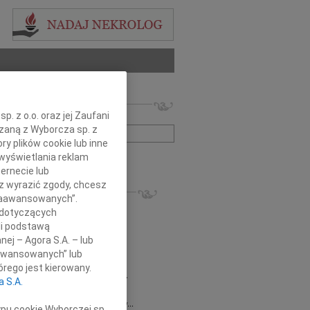
 nekrologów i wspomnień
. z o.o. oraz jej Zaufani
zwisko lub numer ogłoszenia:
ązaną z Wyborcza sp. z
ry plików cookie lub inne
wyświetlania reklam
+ szukanie zaawansowane
ernecie lub
sz wyrazić zgody, chcesz
KROLOGI
 Zaawansowanych”.
8.2026
Gdańsk
 dotyczących
 Piotrze Koleżanki i Koledzy z firmy...
li podstawą
8.2026
Gdańsk
nej – Agora S.A. – lub
 Koleżance Renacie Sęk w trudnych...
aawansowanych” lub
8.2026
Gdańsk
rego jest kierowany.
Piotrowi Widzowi Radnemu Sejmiku...
a S.A.
 Mazurek
03.08.2026
Gdańsk
j Koleżance Beacie Rumińskiej wyrazy...
ypu cookie Wyborczej sp.