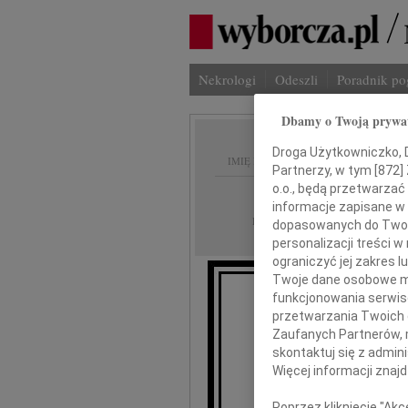
Nekrologi
Odeszli
Poradnik p
Dbamy o Twoją prywa
Droga Użytkowniczko, Dr
IMIĘ I NAZWISKO:
Partnerzy, w tym [
872
]
o.o., będą przetwarzać 
Gdańsk, Szczecin
REGION:
informacje zapisane w
29.08.2012
DATA EMISJI:
dopasowanych do Twoich
personalizacji treści 
ograniczyć jej zakres
Twoje dane osobowe mo
funkcjonowania serwisó
W
przetwarzania Twoich da
Zaufanych Partnerów, 
skontaktuj się z admin
Więcej informacji znaj
Poprzez kliknięcie "Ak