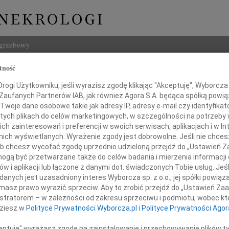
ogrzebowy
tność
Szukaj
ogi Użytkowniku, jeśli wyrazisz zgodę klikając "Akceptuję", Wyborcza sp
Imię i na
 Zaufanych Partnerów IAB, jak również Agora S.A. będąca spółką powi
Twoje dane osobowe takie jak adresy IP, adresy e-mail czy identyfikato
 tych plikach do celów marketingowych, w szczególności na potrzeby 
 zainteresowań i preferencji w swoich serwisach, aplikacjach i w Int
w nich wyświetlanych. Wyrażenie zgody jest dobrowolne. Jeśli nie chce
INNE NE
 lub chcesz wycofać zgodę uprzednio udzieloną przejdź do „Ustawień
06.0
gą być przetwarzane także do celów badania i mierzenia informacji
Drogi
w i aplikacji lub łączone z danymi dot. świadczonych Tobie usług. Jeś
05.0
andzie Kalandyk
nych jest uzasadniony interes Wyborcza sp. z o.o., jej spółki powiąza
Nasze
masz prawo wyrazić sprzeciw. Aby to zrobić przejdź do „Ustawień Z
04.0
oraz Jej
istratorem – w zależności od zakresu sprzeciwu i podmiotu, wobec któ
Panu 
dziesz w
Polityce Prywatności Wyborcza.pl
i
Polityce Prywatności Agor
Rodzinie
Zofia
Nasze
ceptuję" wyrażasz zgodę na zainstalowanie i przechowywanie plików t