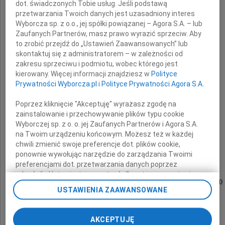
dot. świadczonych Tobie usług. Jeśli podstawą
że w dniu 24 sierpnia 2012 roku
przetwarzania Twoich danych jest uzasadniony interes
zmarł nasz najukochańszy Tata i Dziadek
Wyborcza sp. z o.o., jej spółki powiązanej – Agora S.A. – lub
Zaufanych Partnerów, masz prawo wyrazić sprzeciw. Aby
to zrobić przejdź do „Ustawień Zaawansowanych” lub
skontaktuj się z administratorem – w zależności od
zakresu sprzeciwu i podmiotu, wobec którego jest
kierowany. Więcej informacji znajdziesz w
Polityce
Prywatności Wyborcza.pl
i
Polityce Prywatności Agora S.A.
Bolesław Jankowski
Poprzez kliknięcie "Akceptuję" wyrażasz zgodę na
zainstalowanie i przechowywanie plików typu cookie
Wyborczej sp. z o. o. jej Zaufanych Partnerów i Agora S.A.
płk Dowództwa Wojsk Lotniczych
na Twoim urządzeniu końcowym. Możesz też w każdej
chwili zmienić swoje preferencje dot. plików cookie,
ponownie wywołując narzędzie do zarządzania Twoimi
preferencjami dot. przetwarzania danych poprzez
Msza święta odprawiona zostanie
odnośnik „Ustawienia prywatności” w stopce serwisu i
w dniu 29 sierpnia 2012 roku o godzinie 12.00
przechodząc do sekcji „Ustawienia zaawansowane”.
USTAWIENIA ZAAWANSOWANE
Zmiana ustawień plików cookie możliwa jest także za
w kościele pw. Chrystusa Dobrego Pasterza
pomocą ustawień przeglądarki.
przy ulicy Nowina,
AKCEPTUJĘ
My, nasi Zaufani Partnerzy i Agora S.A. możemy
po czym odbędzie się pogrzeb.