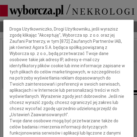
Dbamy o Twoją prywatność
Nekrologi
Odeszli
Poradnik pogrzebowy
Droga Użytkowniczko, Drogi Użytkowniku, jeśli wyrazisz
zgodę klikając "Akceptuję", Wyborcza sp. z o.o. oraz jej
Zaufani Partnerzy, w tym [
872
] Zaufanych Partnerów IAB,
jak również Agora S.A. będąca spółką powiązaną z
Bolesław Jankowski
Wyborcza sp. z o.o., będą przetwarzać Twoje dane
IMIĘ I NAZWISKO:
osobowe takie jak adresy IP, adresy e-mail czy
identyfikatory plików cookie lub inne informacje zapisane w
Poznań
REGION:
tych plikach do celów marketingowych, w szczególności
28.08.2012
DATA EMISJI:
na potrzeby wyświetlania reklam dopasowanych do
Twoich zainteresowań i preferencji w swoich serwisach,
aplikacjach i w Internecie lub personalizacji treści w nich
wyświetlanych. Wyrażenie zgody jest dobrowolne. Jeśli nie
chcesz wyrazić zgody, chcesz ograniczyć jej zakres lub
chcesz wycofać zgodę uprzednio udzieloną przejdź do
"Dzieli nas tylko czas..."
„Ustawień Zaawansowanych”.
Twoje dane osobowe mogą być przetwarzane także do
celów badania i mierzenia informacji dotyczących
Z głębokim żalem zawiadamiamy,
funkcjonowania serwisów i aplikacji lub łączone z danymi