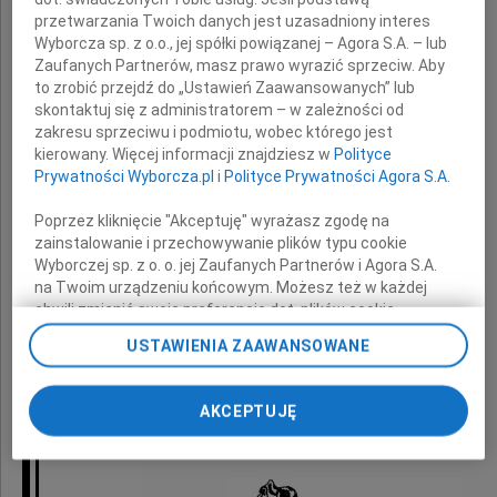
przetwarzania Twoich danych jest uzasadniony interes
Wyborcza sp. z o.o., jej spółki powiązanej – Agora S.A. – lub
Zaufanych Partnerów, masz prawo wyrazić sprzeciw. Aby
to zrobić przejdź do „Ustawień Zaawansowanych” lub
skontaktuj się z administratorem – w zależności od
Józef Strybel
zakresu sprzeciwu i podmiotu, wobec którego jest
kierowany. Więcej informacji znajdziesz w
Polityce
Prywatności Wyborcza.pl
i
Polityce Prywatności Agora S.A.
Ceremonia pogrzebowa odbędzie się
Poprzez kliknięcie "Akceptuję" wyrażasz zgodę na
zainstalowanie i przechowywanie plików typu cookie
dnia 30 sierpnia 2012 roku o godzinie 13.00
Wyborczej sp. z o. o. jej Zaufanych Partnerów i Agora S.A.
na Twoim urządzeniu końcowym. Możesz też w każdej
na Cmentarzu Centralnym (główna kaplica).
chwili zmienić swoje preferencje dot. plików cookie,
ponownie wywołując narzędzie do zarządzania Twoimi
USTAWIENIA ZAAWANSOWANE
preferencjami dot. przetwarzania danych poprzez
Pogrążona w smutku
odnośnik „Ustawienia prywatności” w stopce serwisu i
przechodząc do sekcji „Ustawienia zaawansowane”.
AKCEPTUJĘ
Zmiana ustawień plików cookie możliwa jest także za
rodzina
pomocą ustawień przeglądarki.
My, nasi Zaufani Partnerzy i Agora S.A. możemy