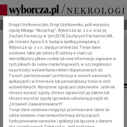
Dbamy o Twoją prywatność
Nekrologi
Odeszli
Poradnik pogrzebowy
Droga Użytkowniczko, Drogi Użytkowniku, jeśli wyrazisz
zgodę klikając "Akceptuję", Wyborcza sp. z o.o. oraz jej
Zaufani Partnerzy, w tym [
874
] Zaufanych Partnerów IAB,
jak również Agora S.A. będąca spółką powiązaną z
Józef Strybel
Wyborcza sp. z o.o., będą przetwarzać Twoje dane
IMIĘ I NAZWISKO:
osobowe takie jak adresy IP, adresy e-mail czy
identyfikatory plików cookie lub inne informacje zapisane w
Szczecin
REGION:
tych plikach do celów marketingowych, w szczególności
na potrzeby wyświetlania reklam dopasowanych do
28.08.2012
DATA EMISJI:
Twoich zainteresowań i preferencji w swoich serwisach,
aplikacjach i w Internecie lub personalizacji treści w nich
wyświetlanych. Wyrażenie zgody jest dobrowolne. Jeśli nie
chcesz wyrazić zgody, chcesz ograniczyć jej zakres lub
chcesz wycofać zgodę uprzednio udzieloną przejdź do
Z bólem serca zawiadamiamy,
„Ustawień Zaawansowanych”.
Twoje dane osobowe mogą być przetwarzane także do
że dnia 25 sierpnia 2012 roku umarł
celów badania i mierzenia informacji dotyczących
funkcjonowania serwisów i aplikacji lub łączone z danymi
nasz kochany Mąż, Tato, Teść i Dziadek
dot. świadczonych Tobie usług. Jeśli podstawą