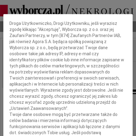
Dbamy o Twoją prywatność
Droga Użytkowniczko, Drogi Użytkowniku, jeśli wyrazisz
Nekrologi
Odeszli
Poradnik pogrzebowy
zgodę klikając "Akceptuję", Wyborcza sp. z o.o. oraz jej
Zaufani Partnerzy, w tym [
874
] Zaufanych Partnerów IAB,
jak również Agora S.A. będąca spółką powiązaną z
Wyborcza sp. z o.o., będą przetwarzać Twoje dane
Stefan Gliński
osobowe takie jak adresy IP, adresy e-mail czy
IMIĘ I NAZWISKO:
identyfikatory plików cookie lub inne informacje zapisane w
tych plikach do celów marketingowych, w szczególności
cała Polska
REGION:
na potrzeby wyświetlania reklam dopasowanych do
06.01.2010
DATA EMISJI:
Twoich zainteresowań i preferencji w swoich serwisach,
aplikacjach i w Internecie lub personalizacji treści w nich
wyświetlanych. Wyrażenie zgody jest dobrowolne. Jeśli nie
chcesz wyrazić zgody, chcesz ograniczyć jej zakres lub
chcesz wycofać zgodę uprzednio udzieloną przejdź do
Z ogromnym smutkiem
„Ustawień Zaawansowanych”.
przyjęliśmy wiadomość o tragicznej śmierci
Twoje dane osobowe mogą być przetwarzane także do
celów badania i mierzenia informacji dotyczących
funkcjonowania serwisów i aplikacji lub łączone z danymi
Stefana Glińskiego
dot. świadczonych Tobie usług. Jeśli podstawą