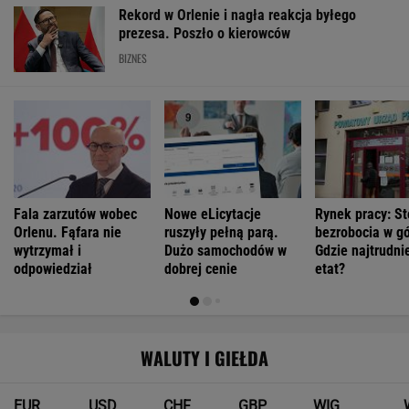
Rekord w Orlenie i nagła reakcja byłego
prezesa. Poszło o kierowców
BIZNES
Fala zarzutów wobec
Nowe eLicytacje
Rynek pracy: S
Orlenu. Fąfara nie
ruszyły pełną parą.
bezrobocia w gó
wytrzymał i
Dużo samochodów w
Gdzie najtrudnie
odpowiedział
dobrej cenie
etat?
WALUTY I GIEŁDA
EUR
USD
CHF
GBP
WIG