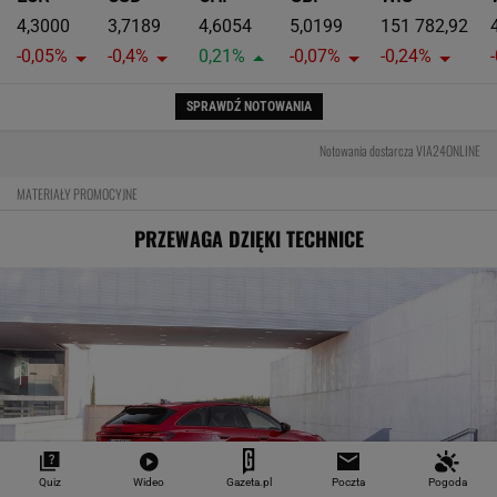
4,3000
3,7189
4,6054
5,0199
151 782,92
-0,05%
-0,4%
0,21%
-0,07%
-0,24%
SPRAWDŹ NOTOWANIA
Notowania dostarcza VIA24ONLINE
MATERIAŁY PROMOCYJNE
PRZEWAGA DZIĘKI TECHNICE
Quiz
Wideo
Gazeta.pl
Poczta
Pogoda