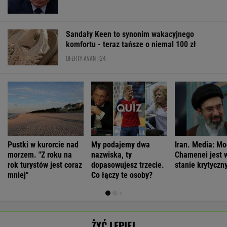
Sandały Keen to synonim wakacyjnego
komfortu - teraz tańsze o niemal 100 zł
OFERTY AVANTI24
Pustki w kurorcie nad
My podajemy dwa
Iran. Media: M
morzem. "Z roku na
nazwiska, ty
Chamenei jest 
rok turystów jest coraz
dopasowujesz trzecie.
stanie krytycz
mniej"
Co łączy te osoby?
ŻYĆ LEPIEJ