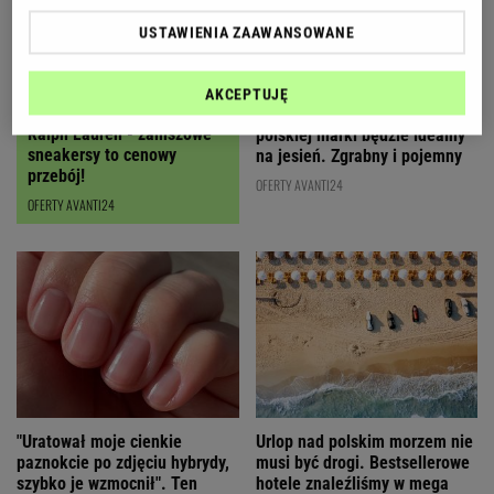
USTAWIENIA ZAAWANSOWANE
AKCEPTUJĘ
Czyszczenie magazynów
Ten karmelowy kuferek od
Ralph Lauren - zamszowe
polskiej marki będzie idealny
sneakersy to cenowy
na jesień. Zgrabny i pojemny
przebój!
OFERTY AVANTI24
OFERTY AVANTI24
"Uratował moje cienkie
Urlop nad polskim morzem nie
paznokcie po zdjęciu hybrydy,
musi być drogi. Bestsellerowe
szybko je wzmocnił". Ten
hotele znaleźliśmy w mega