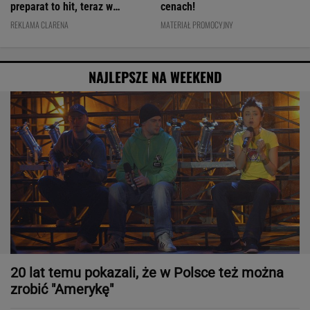
preparat to hit, teraz w
cenach!
świetnej cenie
REKLAMA CLARENA
MATERIAŁ PROMOCYJNY
NAJLEPSZE NA WEEKEND
20 lat temu pokazali, że w Polsce też można
zrobić "Amerykę"