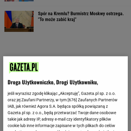
Spór na Kremlu? Burmistrz Moskwy ostrzega.
"To może zabić kraj"
Droga Użytkowniczko, Drogi Użytkowniku,
jeśli wyrazisz zgodę klikając „Akceptuję”, Gazeta.pl sp. z o.o.
oraz jej Zaufani Partnerzy, w tym [
676
] Zaufanych Partnerów
IAB, jak również Agora S.A. będąca spółką powiązaną z
Gazeta.pl sp. z o.o., będą przetwarzać Twoje dane osobowe
takie jak adresy IP, adresy e-mail czy identyfikatory plików
cookie lub inne informacje zapisane w tych plikach do celów