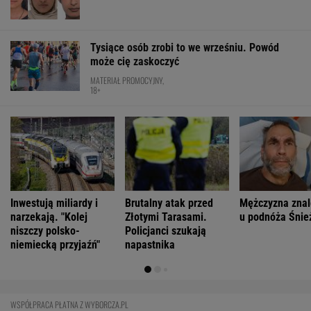
Tysiące osób zrobi to we wrześniu. Powód
może cię zaskoczyć
MATERIAŁ PROMOCYJNY,
18+
Inwestują miliardy i
Brutalny atak przed
Mężczyzna znal
narzekają. "Kolej
Złotymi Tarasami.
u podnóża Śnie
niszczy polsko-
Policjanci szukają
niemiecką przyjaźń"
napastnika
WSPÓŁPRACA PŁATNA Z WYBORCZA.PL