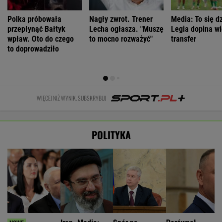
Polka próbowała
Nagły zwrot. Trener
Media: To się dz
przepłynąć Bałtyk
Lecha ogłasza. "Muszę
Legia dopina wi
wpław. Oto do czego
to mocno rozważyć"
transfer
to doprowadziło
WIĘCEJ NIŻ WYNIK. SUBSKRYBUJ
POLITYKA