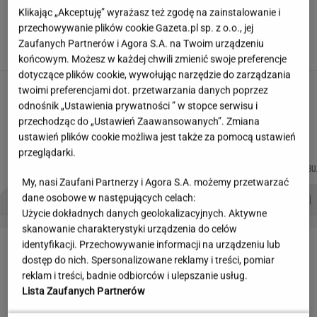
Klikając „Akceptuję” wyrażasz też zgodę na zainstalowanie i
Partnerka Litewki po jego
przechowywanie plików cookie Gazeta.pl sp. z o.o., jej
śmierci: Niektórzy zlecieli się jak sępy
Zaufanych Partnerów i Agora S.A. na Twoim urządzeniu
SUBSKRYPCJA
końcowym. Możesz w każdej chwili zmienić swoje preferencje
dotyczące plików cookie, wywołując narzędzie do zarządzania
Hołownia szykuje wielki powrót? "Planują
twoimi preferencjami dot. przetwarzania danych poprzez
polityczny zamach"
odnośnik „Ustawienia prywatności ” w stopce serwisu i
przechodząc do „Ustawień Zaawansowanych”. Zmiana
ustawień plików cookie możliwa jest także za pomocą ustawień
przeglądarki.
MACIEK
MARTA
AGNIESZKA
MIŁOSZ
Autorzy:
KUCHARCZYK
NOWAK
NIEDZIAŁEK
WIATROWSKI-BU
My, nasi Zaufani Partnerzy i Agora S.A. możemy przetwarzać
PROBLEMY POLSKICH SIATKARZY
ZNAK Z '30'
WISŁAWA SZYMBORSKA
dane osobowe w następujących celach:
Użycie dokładnych danych geolokalizacyjnych. Aktywne
skanowanie charakterystyki urządzenia do celów
LETNIE OKAZJE
identyfikacji. Przechowywanie informacji na urządzeniu lub
dostęp do nich. Spersonalizowane reklamy i treści, pomiar
reklam i treści, badnie odbiorców i ulepszanie usług.
Lista Zaufanych Partnerów