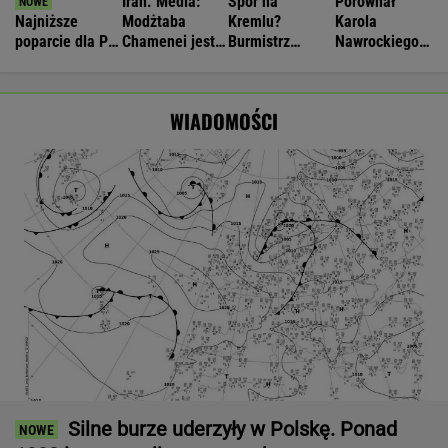
Iran. Media:
Spór na
Porównał
Najniższe
Modżtaba
Kremlu?
Karola
poparcie dla PiS
Chamenei jest
Burmistrz
Nawrockiego
w sondażu od
w stanie
Moskwy
do Shreka.
lat. Doda i jej
krytycznym
ostrzega. "To
Nagły zwrot w
były mąż
może zabić
sprawie
WIADOMOŚCI
oskarżeni
kraj"
Silne burze uderzyły w Polskę. Ponad