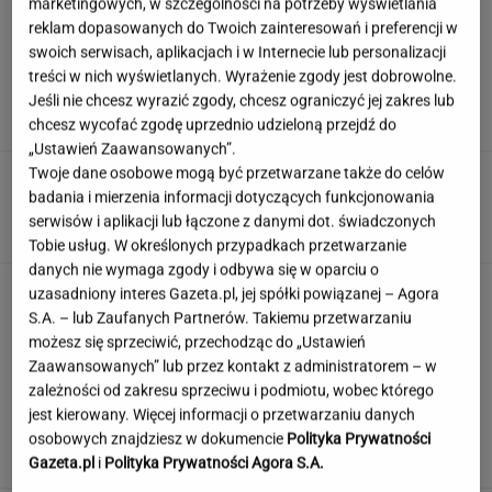
marketingowych, w szczególności na potrzeby wyświetlania
reklam dopasowanych do Twoich zainteresowań i preferencji w
swoich serwisach, aplikacjach i w Internecie lub personalizacji
Miszczak o odejściu Cichopek i
treści w nich wyświetlanych. Wyrażenie zgody jest dobrowolne.
Kurzajewskiego. "Kiedyś źle wybrali"
Jeśli nie chcesz wyrazić zgody, chcesz ograniczyć jej zakres lub
chcesz wycofać zgodę uprzednio udzieloną przejdź do
„Ustawień Zaawansowanych”.
Twoje dane osobowe mogą być przetwarzane także do celów
Zmiany w utylizacji opon. Nowe przepisy
badania i mierzenia informacji dotyczących funkcjonowania
dotkną wszystkich kierowców
serwisów i aplikacji lub łączone z danymi dot. świadczonych
Tobie usług. W określonych przypadkach przetwarzanie
danych nie wymaga zgody i odbywa się w oparciu o
Dzisiejszy copiątkowy quiz wiedzy nie zostawi
uzasadniony interes Gazeta.pl, jej spółki powiązanej – Agora
na tobie suchej nitki!
S.A. – lub Zaufanych Partnerów. Takiemu przetwarzaniu
możesz się sprzeciwić, przechodząc do „Ustawień
Zaawansowanych” lub przez kontakt z administratorem – w
zależności od zakresu sprzeciwu i podmiotu, wobec którego
To nie droga na skróty. Matka pokazuje, jak
jest kierowany. Więcej informacji o przetwarzaniu danych
naprawdę wygląda edukacja domowa
osobowych znajdziesz w dokumencie
Polityka Prywatności
MATERIAŁ PROMOCYJNY
Gazeta.pl
i
Polityka Prywatności Agora S.A.