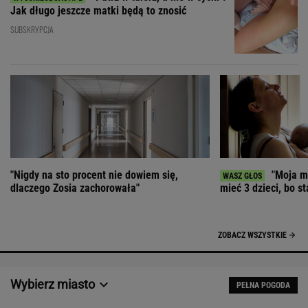
Jak długo jeszcze matki będą to znosić
SUBSKRYPCJA
"Nigdy na sto procent nie dowiem się,
"Moja ma
dlaczego Zosia zachorowała"
mieć 3 dzieci, bo st
ZOBACZ WSZYSTKIE
Wybierz miasto
PEŁNA POGODA