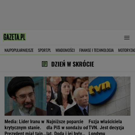
NAJPOPULARNIEJSZE
SPORT.PL
WIADOMOŚCI
FINANSE I TECHNOLOGIA
MOTORYZA
DZIEŃ W SKRÓCIE
Media: Lider Iranu w
Najniższe poparcie
Fuzja właściciela
krytycznym stanie.
dla PiS w sondażu od
TVN. Jest decyzja
Prezydent miał tajne
lat. Doda i jej były
Londynu