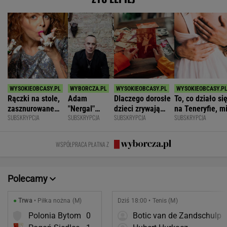
Rączki na stole,
Adam
Dlaczego dorosłe
To, co działo si
zasznurowane
"Nergal"
dzieci zrywają
na Teneryfie, m
SUBSKRYPCJA
SUBSKRYPCJA
SUBSKRYPCJA
SUBSKRYPCJA
usta. Byłam
Darski: Ja
kontakt z
się należało. Ni
wychowana w
wybieram
rodzicami?
myślałam, że to
dużej dyscyplinie
terapię, a
złe
WSPÓŁPRACA PŁATNA Z
większość
facetów
alkohol
Polecamy
●
Trwa
• Piłka nożna (M)
Dziś 18:00 • Tenis (M)
Polonia Bytom
0
Botic van de Zandschulp