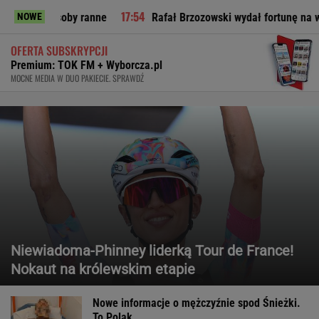
 ranne
Rafał Brzozowski wydał fortunę na wesele? Odsłania k
NOWE
OFERTA SUBSKRYPCJI
Premium: TOK FM + Wyborcza.pl
MOCNE MEDIA W DUO PAKIECIE. SPRAWDŹ
Niewiadoma-Phinney liderką Tour de France!
Nokaut na królewskim etapie
Nowe informacje o mężczyźnie spod Śnieżki.
To Polak