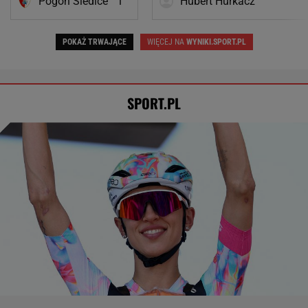
Pogoń Siedlce
1
Hubert Hurkacz
POKAŻ TRWAJĄCE
WIĘCEJ NA
WYNIKI.SPORT.PL
SPORT.PL