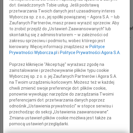
Andrzeja Cedro
dot. świadczonych Tobie usług. Jeśli podstawą
przetwarzania Twoich danych jest uzasadniony interes
Wyborcza sp. z o.o., jej spółki powiązanej – Agora S.A. – lub
wieloletniego pracownika
Zaufanych Partnerów, masz prawo wyrazić sprzeciw. Aby
Kliniki Chirurgii Dziecięcej i Transplantacji Narz
to zrobić przejdź do „Ustawień Zaawansowanych” lub
skontaktuj się z administratorem – w zależności od
Instytut "Pomnik-Centrum Zdrowia Dziecka".
zakresu sprzeciwu i podmiotu, wobec którego jest
kierowany. Więcej informacji znajdziesz w
Polityce
Prywatności Wyborcza.pl
i
Polityce Prywatności Agora S.A.
Doc. dr hab. n. med.
Poprzez kliknięcie "Akceptuję" wyrażasz zgodę na
zainstalowanie i przechowywanie plików typu cookie
Danucie Celińskiej-Cedro
Wyborczej sp. z o. o. jej Zaufanych Partnerów i Agora S.A.
na Twoim urządzeniu końcowym. Możesz też w każdej
i
chwili zmienić swoje preferencje dot. plików cookie,
Rodzinie
ponownie wywołując narzędzie do zarządzania Twoimi
preferencjami dot. przetwarzania danych poprzez
odnośnik „Ustawienia prywatności” w stopce serwisu i
przechodząc do sekcji „Ustawienia zaawansowane”.
składamy
Zmiana ustawień plików cookie możliwa jest także za
wyrazy szczerego współczucia
pomocą ustawień przeglądarki.