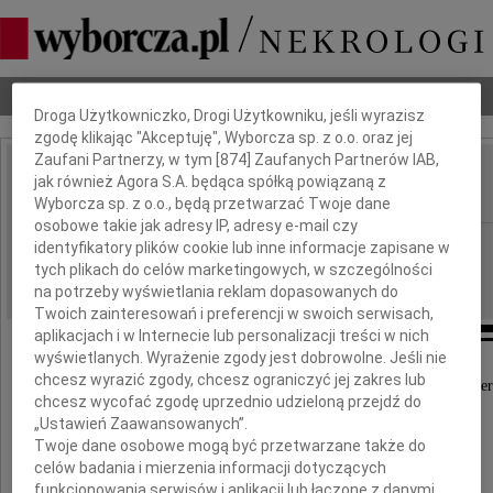
Dbamy o Twoją prywatność
Nekrologi
Odeszli
Poradnik pogrzebowy
Droga Użytkowniczko, Drogi Użytkowniku, jeśli wyrazisz
zgodę klikając "Akceptuję", Wyborcza sp. z o.o. oraz jej
Zaufani Partnerzy, w tym [
874
] Zaufanych Partnerów IAB,
Andrzej Cedro
jak również Agora S.A. będąca spółką powiązaną z
IMIĘ I NAZWISKO:
Wyborcza sp. z o.o., będą przetwarzać Twoje dane
osobowe takie jak adresy IP, adresy e-mail czy
Warszawa
REGION:
identyfikatory plików cookie lub inne informacje zapisane w
tych plikach do celów marketingowych, w szczególności
23.07.2009
DATA EMISJI:
na potrzeby wyświetlania reklam dopasowanych do
Twoich zainteresowań i preferencji w swoich serwisach,
aplikacjach i w Internecie lub personalizacji treści w nich
wyświetlanych. Wyrażenie zgody jest dobrowolne. Jeśli nie
chcesz wyrazić zgody, chcesz ograniczyć jej zakres lub
Z głębokim żalem przyjęliśmy wiadomość o śmier
chcesz wycofać zgodę uprzednio udzieloną przejdź do
„Ustawień Zaawansowanych”.
Dr med.
Twoje dane osobowe mogą być przetwarzane także do
celów badania i mierzenia informacji dotyczących
funkcjonowania serwisów i aplikacji lub łączone z danymi