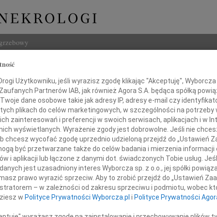
ogrzebowy
tność
Szukaj
rowik
ogi Użytkowniku, jeśli wyrazisz zgodę klikając "Akceptuję", Wyborcza sp
Imię i na
 Zaufanych Partnerów IAB, jak również Agora S.A. będąca spółką powi
Twoje dane osobowe takie jak adresy IP, adresy e-mail czy identyfikato
 tych plikach do celów marketingowych, w szczególności na potrzeby 
 zainteresowań i preferencji w swoich serwisach, aplikacjach i w Int
w nich wyświetlanych. Wyrażenie zgody jest dobrowolne. Jeśli nie chce
INNE NE
 lub chcesz wycofać zgodę uprzednio udzieloną przejdź do „Ustawień
Aleks
gą być przetwarzane także do celów badania i mierzenia informacji
Z wie
w i aplikacji lub łączone z danymi dot. świadczonych Tobie usług. Jeś
alem przyjęliśmy wiadomość o śmierci
23.0
nych jest uzasadniony interes Wyborcza sp. z o.o., jej spółki powiąza
Pani 
masz prawo wyrazić sprzeciw. Aby to zrobić przejdź do „Ustawień Z
Edwa
istratorem – w zależności od zakresu sprzeciwu i podmiotu, wobec któ
ana Borowika
Z wie
dziesz w
Polityce Prywatności Wyborcza.pl
i
Polityce Prywatności Agor
Stani
Z wie
ceptuję" wyrażasz zgodę na zainstalowanie i przechowywanie plików t