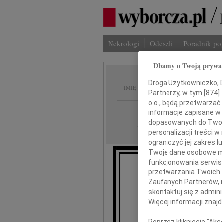
Nekrologi
Odeszli
Poradnik p
Dbamy o Twoją prywa
Jan Bo
Droga Użytkowniczko, Dr
IMIĘ I NAZWISKO:
Partnerzy, w tym [
874
]
o.o., będą przetwarzać 
Szczecin
REGION:
informacje zapisane w
dopasowanych do Twoich
14.08.2012
DATA EMISJI:
personalizacji treści 
ograniczyć jej zakres
Twoje dane osobowe mo
funkcjonowania serwisó
Z głębokim ż
przetwarzania Twoich da
Zaufanych Partnerów, 
skontaktuj się z admin
J
Więcej informacji znaj
Poprzez kliknięcie "Ak