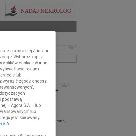
 nekrologów i wspomnień
. z o.o. oraz jej Zaufani
zwisko lub numer ogłoszenia:
ązaną z Wyborcza sp. z
ry plików cookie lub inne
wyświetlania reklam
+ szukanie zaawansowane
ernecie lub
sz wyrazić zgody, chcesz
KROLOGI
 Zaawansowanych”.
andra Szpaczyńska
29.07.2026
Szczecin
 dotyczących
lkim smutkiem i żalem przyjąłem...
li podstawą
7.2026
Szczecin
nej – Agora S.A. – lub
mec. Joannie Martyniuk-Plasze wyrazy...
aawansowanych” lub
rd Ciupak
08.07.2026
Szczecin
rego jest kierowany.
lkim smutkiem i żalem przyjąłem wiadomość...
a S.A.
sław Pietrzak
25.06.2026
Szczecin
lkim smutkiem i żalem przyjąłem...
ypu cookie Wyborczej sp.