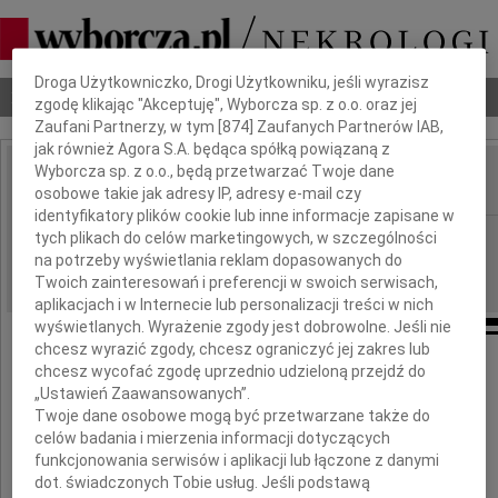
Dbamy o Twoją prywatność
Droga Użytkowniczko, Drogi Użytkowniku, jeśli wyrazisz
Nekrologi
Odeszli
Poradnik pogrzebowy
zgodę klikając "Akceptuję", Wyborcza sp. z o.o. oraz jej
Zaufani Partnerzy, w tym [
874
] Zaufanych Partnerów IAB,
jak również Agora S.A. będąca spółką powiązaną z
Wyborcza sp. z o.o., będą przetwarzać Twoje dane
osobowe takie jak adresy IP, adresy e-mail czy
IMIĘ I NAZWISKO:
identyfikatory plików cookie lub inne informacje zapisane w
cała Polska
tych plikach do celów marketingowych, w szczególności
REGION:
na potrzeby wyświetlania reklam dopasowanych do
05.01.2010
DATA EMISJI:
Twoich zainteresowań i preferencji w swoich serwisach,
aplikacjach i w Internecie lub personalizacji treści w nich
wyświetlanych. Wyrażenie zgody jest dobrowolne. Jeśli nie
chcesz wyrazić zgody, chcesz ograniczyć jej zakres lub
Łączymy się w żalu z
chcesz wycofać zgodę uprzednio udzieloną przejdź do
„Ustawień Zaawansowanych”.
Rodzinami
Twoje dane osobowe mogą być przetwarzane także do
celów badania i mierzenia informacji dotyczących
tragicznie zmarłych
funkcjonowania serwisów i aplikacji lub łączone z danymi
dot. świadczonych Tobie usług. Jeśli podstawą