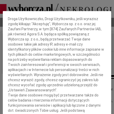
Dbamy o Twoją prywatność
Droga Użytkowniczko, Drogi Użytkowniku, jeśli wyrazisz
Nekrologi
Odeszli
Poradnik pogrzebowy
zgodę klikając "Akceptuję", Wyborcza sp. z o.o. oraz jej
Zaufani Partnerzy, w tym [
874
] Zaufanych Partnerów IAB,
jak również Agora S.A. będąca spółką powiązaną z
Wyborcza sp. z o.o., będą przetwarzać Twoje dane
Stefan Karol Gliński
osobowe takie jak adresy IP, adresy e-mail czy
IMIĘ I NAZWISKO:
identyfikatory plików cookie lub inne informacje zapisane w
tych plikach do celów marketingowych, w szczególności
cała Polska
REGION:
na potrzeby wyświetlania reklam dopasowanych do
05.01.2010
DATA EMISJI:
Twoich zainteresowań i preferencji w swoich serwisach,
aplikacjach i w Internecie lub personalizacji treści w nich
wyświetlanych. Wyrażenie zgody jest dobrowolne. Jeśli nie
chcesz wyrazić zgody, chcesz ograniczyć jej zakres lub
chcesz wycofać zgodę uprzednio udzieloną przejdź do
Góry dla mnie łaskawe, były dla Ciebie okrutne.
„Ustawień Zaawansowanych”.
Twoje dane osobowe mogą być przetwarzane także do
celów badania i mierzenia informacji dotyczących
W dniu 30 grudnia 2009 roku, w wieku 26 lat,
funkcjonowania serwisów i aplikacji lub łączone z danymi
zginął w lawinie śnieżnej z Rysów
dot. świadczonych Tobie usług. Jeśli podstawą