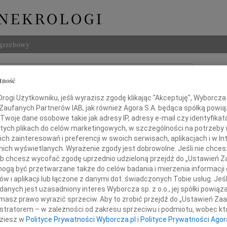
ogrzebowy
Szukaj
tność
aw Moryson
Imię i na
ogi Użytkowniku, jeśli wyrazisz zgodę klikając "Akceptuję", Wyborcza sp
 Zaufanych Partnerów IAB, jak również Agora S.A. będąca spółką powi
Twoje dane osobowe takie jak adresy IP, adresy e-mail czy identyfikato
 tych plikach do celów marketingowych, w szczególności na potrzeby 
INNE NE
 zainteresowań i preferencji w swoich serwisach, aplikacjach i w Int
w nich wyświetlanych. Wyrażenie zgody jest dobrowolne. Jeśli nie chce
Tadeu
 lub chcesz wycofać zgodę uprzednio udzieloną przejdź do „Ustawień
W dni
gą być przetwarzane także do celów badania i mierzenia informacji
Henry
w i aplikacji lub łączone z danymi dot. świadczonych Tobie usług. Jeś
Z głę
Małżonce
nych jest uzasadniony interes Wyborcza sp. z o.o., jej spółki powiąza
Henry
Hance
masz prawo wyrazić sprzeciw. Aby to zrobić przejdź do „Ustawień Z
Z głę
istratorem – w zależności od zakresu sprzeciwu i podmiotu, wobec któ
05.0
i Jej Dzieciom
dziesz w
Polityce Prywatności Wyborcza.pl
i
Polityce Prywatności Agor
Adw. 