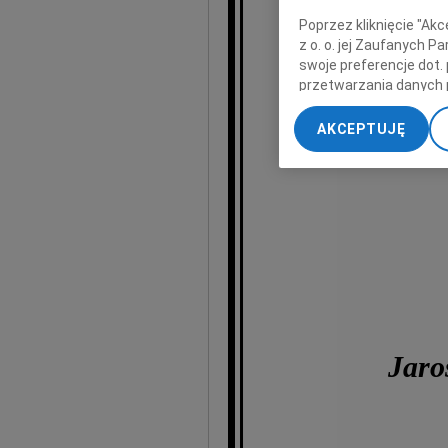
Mic
Poprzez kliknięcie "Ak
z o. o. jej Zaufanych 
swoje preferencje dot.
przetwarzania danych 
„Ustawienia zaawansow
s
AKCEPTUJĘ
My, nasi Zaufani Part
dokładnych danych geol
Przechowywanie informa
treści, badnie odbiorcó
Jaro