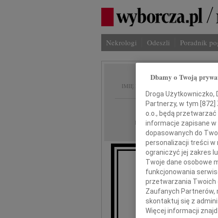
Nekrologi
Odeszli
Poradnik p
Dbamy o Twoją prywa
Jarosł
IMIĘ I NAZWISKO:
Droga Użytkowniczko, Dr
Partnerzy, w tym [
872
]
Poznań
REGION:
o.o., będą przetwarzać 
03.08.2012
DATA EMISJI:
informacje zapisane w
dopasowanych do Twoich
personalizacji treści 
ograniczyć jej zakres
Twoje dane osobowe mo
funkcjonowania serwisó
przetwarzania Twoich da
Zaufanych Partnerów, 
skontaktuj się z admin
Więcej informacji znaj