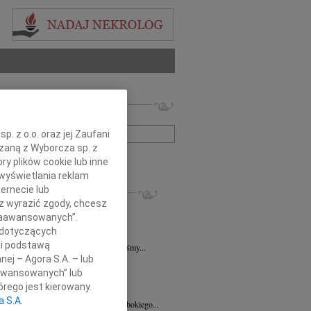
 nekrologów i wspomnień
zwisko lub numer ogłoszenia:
. z o.o. oraz jej Zaufani
ązaną z Wyborcza sp. z
+ szukanie zaawansowane
ry plików cookie lub inne
wyświetlania reklam
KROLOGI
ernecie lub
sz wyrazić zgody, chcesz
sz Kotłowski
06.08.2026
Poznań
 Zaawansowanych”.
u 3 sierpnia 2026 roku zmarł prof. dr...
 dotyczących
k Paplaczyk
06.08.2026
Poznań
li podstawą
bokim smutkiem i poruszeniem przyjęliśmy...
nej – Agora S.A. – lub
k Paplaczyk
06.08.2026
Poznań
aawansowanych” lub
bokim smutkiem i żalem przyjęliśmy...
rego jest kierowany.
8.2026
Poznań
a S.A.
Mariuszowi Paplaczykowi wyrazy głębokiego...