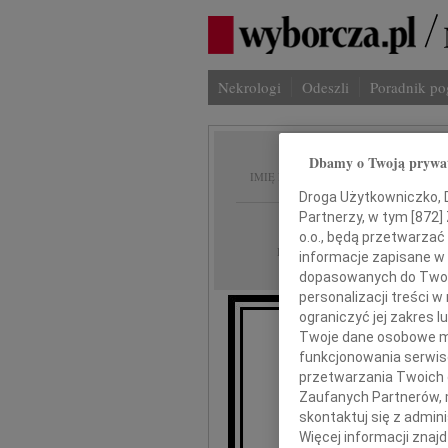
Nekrologi
Odeszli
Poradnik p
Dbamy o Twoją prywa
Stefan 
IMIĘ I NAZWISKO:
Droga Użytkowniczko, Dr
Partnerzy, w tym [
872
]
Radom
REGION:
o.o., będą przetwarzać 
02.08.2012
DATA EMISJI:
informacje zapisane w
dopasowanych do Twoich
personalizacji treści 
ograniczyć jej zakres
Twoje dane osobowe mo
funkcjonowania serwisó
przetwarzania Twoich da
Społeczność
Zaufanych Partnerów, 
skontaktuj się z admin
z ni
Więcej informacji znaj