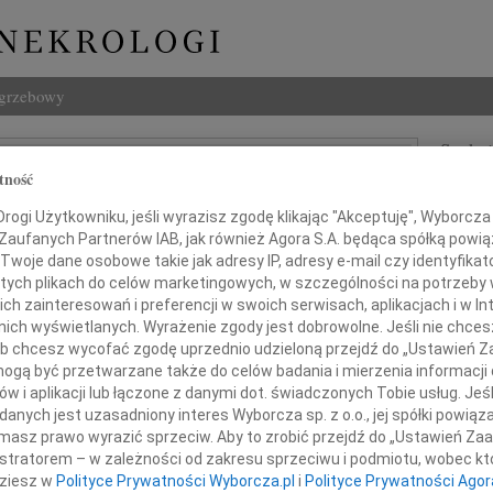
ogrzebowy
Szukaj
tność
Siczek
Imię i na
ogi Użytkowniku, jeśli wyrazisz zgodę klikając "Akceptuję", Wyborcza sp
 Zaufanych Partnerów IAB, jak również Agora S.A. będąca spółką powi
Twoje dane osobowe takie jak adresy IP, adresy e-mail czy identyfikato
 tych plikach do celów marketingowych, w szczególności na potrzeby 
INNE NE
 zainteresowań i preferencji w swoich serwisach, aplikacjach i w Int
06.0
w nich wyświetlanych. Wyrażenie zgody jest dobrowolne. Jeśli nie chce
Annie
 lub chcesz wycofać zgodę uprzednio udzieloną przejdź do „Ustawień
gą być przetwarzane także do celów badania i mierzenia informacji
Zdzis
Z ogr
w i aplikacji lub łączone z danymi dot. świadczonych Tobie usług. Jeś
nych jest uzasadniony interes Wyborcza sp. z o.o., jej spółki powiąza
Danu
 akademicka Politechniki Radomskiej
masz prawo wyrazić sprzeciw. Aby to zrobić przejdź do „Ustawień Z
Z ogr
istratorem – w zależności od zakresu sprzeciwu i podmiotu, wobec któ
26.0
eukrywanym żalem i smutkiem
dziesz w
Polityce Prywatności Wyborcza.pl
i
Polityce Prywatności Agor
Panu 