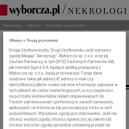
Nekrologi
Odeszli
Poradnik pogrzebowy
Dbamy o Twoją prywatność
Jerzy Kmita
Droga Użytkowniczko, Drogi Użytkowniku, jeśli wyrazisz
IMIĘ I NAZWISKO:
zgodę klikając "Akceptuję", Wyborcza sp. z o.o. oraz jej
Zaufani Partnerzy, w tym [
872
] Zaufanych Partnerów IAB,
Poznań
REGION:
jak również Agora S.A. będąca spółką powiązaną z
31.07.2012
DATA EMISJI:
Wyborcza sp. z o.o., będą przetwarzać Twoje dane
osobowe takie jak adresy IP, adresy e-mail czy
identyfikatory plików cookie lub inne informacje zapisane w
tych plikach do celów marketingowych, w szczególności
Z wielkim smutkiem żegnamy
na potrzeby wyświetlania reklam dopasowanych do
Twoich zainteresowań i preferencji w swoich serwisach,
Pana
aplikacjach i w Internecie lub personalizacji treści w nich
profesora
wyświetlanych. Wyrażenie zgody jest dobrowolne. Jeśli nie
chcesz wyrazić zgody, chcesz ograniczyć jej zakres lub
Jerzego Kmitę
chcesz wycofać zgodę uprzednio udzieloną przejdź do