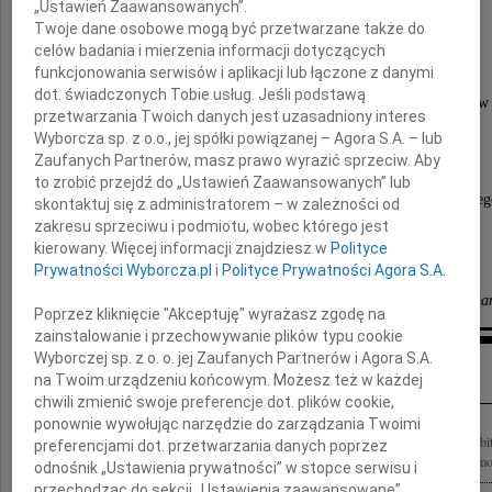
„Ustawień Zaawansowanych”.
wybitnego naukowca i humanistę,
Twoje dane osobowe mogą być przetwarzane także do
serdecznego Człowieka,
celów badania i mierzenia informacji dotyczących
wieloletniego Przyjaciela Festiwalu Malta.
funkcjonowania serwisów i aplikacji lub łączone z danymi
dot. świadczonych Tobie usług. Jeśli podstawą
Jego rozumienie kultury miało ogromny wpływ
przetwarzania Twoich danych jest uzasadniony interes
zarówno na kształt tego wydarzenia,
Wyborcza sp. z o.o., jej spółki powiązanej – Agora S.A. – lub
jak i ludzi, którzy byli i są z Maltą związani.
Zaufanych Partnerów, masz prawo wyrazić sprzeciw. Aby
to zrobić przejdź do „Ustawień Zaawansowanych” lub
Składamy wyrazy najszczerszego współczucia Jeg
skontaktuj się z administratorem – w zależności od
zakresu sprzeciwu i podmiotu, wobec którego jest
Najbliższym
kierowany. Więcej informacji znajdziesz w
Polityce
Prywatności Wyborcza.pl
i
Polityce Prywatności Agora S.A.
Michał Merczyński i zespół Malta Festival Pozna
Poprzez kliknięcie "Akceptuję" wyrażasz zgodę na
zainstalowanie i przechowywanie plików typu cookie
Wyborczej sp. z o. o. jej Zaufanych Partnerów i Agora S.A.
Inne kondolencje
na Twoim urządzeniu końcowym. Możesz też w każdej
chwili zmienić swoje preferencje dot. plików cookie,
ponownie wywołując narzędzie do zarządzania Twoimi
Z głębokim żalem przyjęliśmy wiadomość o odejściu Profesora Jerzego Kmity wybitn
preferencjami dot. przetwarzania danych poprzez
kultury, wspaniałego Człowieka o jasnym umyśle, osobistym uroku i poczuciu humor
odnośnik „Ustawienia prywatności” w stopce serwisu i
przechodząc do sekcji „Ustawienia zaawansowane”.