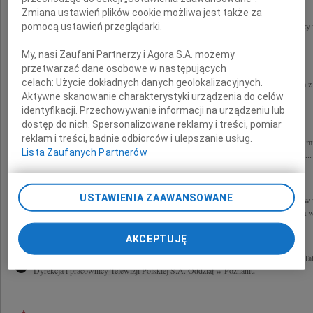
Zmiana ustawień plików cookie możliwa jest także za
Annie, Mateuszowi, Dzieciom i Rodzinie Profesora Jerzego Kmity składam wyrazy w
pomocą ustawień przeglądarki.
Wawrzyniak
My, nasi Zaufani Partnerzy i Agora S.A. możemy
przetwarzać dane osobowe w następujących
celach:
Użycie dokładnych danych geolokalizacyjnych.
Pani Profesor, drogiej Koleżance Hannie Kmicie wyrazy serdecznego współczucia z
Aktywne skanowanie charakterystyki urządzenia do celów
współpracownicy Instytutu Biologii Molekularnej i Biotechnologii...
identyfikacji. Przechowywanie informacji na urządzeniu lub
dostęp do nich. Spersonalizowane reklamy i treści, pomiar
reklam i treści, badnie odbiorców i ulepszanie usług.
Z głębokim żalem i smutkiem przyjąłem wiadomość o śmierci profesora Jerzego Kmi
Lista Zaufanych Partnerów
nauczyciela, któremu zawdzięczam to, kim jestem. Łączę się w bólu z całą Rodziną...
USTAWIENIA ZAAWANSOWANE
Z głębokim smutkiem i żalem zawiadamiamy, że w dniu 24 lipca 2012 roku zmarł w wi
Kmita wybitny uczony Profesor zwyczajny Uniwersytetu im. Adama Mickiewicza w.
AKCEPTUJĘ
Katarzynie Kmicie-Nowackiej wyrazy głębokiego współczucia z powodu śmierci Taty
Dyrekcja i pracownicy Telewizji Polskiej S.A. Oddział w Poznaniu