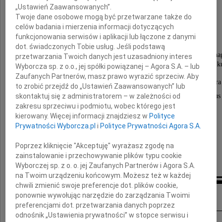
„Ustawień Zaawansowanych”.
Twoje dane osobowe mogą być przetwarzane także do
wybitnego filozofa i teoretyka kultury,
celów badania i mierzenia informacji dotyczących
wspaniałego Człowieka o jasnym umyśle,
funkcjonowania serwisów i aplikacji lub łączone z danymi
osobistym uroku i poczuciu humoru.
dot. świadczonych Tobie usług. Jeśli podstawą
Brak będzie Jego jasnego spojrzenia, którym poma
przetwarzania Twoich danych jest uzasadniony interes
nam rozeznawać się w gąszczu zjawisk współczesnej ku
Wyborcza sp. z o.o., jej spółki powiązanej – Agora S.A. – lub
Zaufanych Partnerów, masz prawo wyrazić sprzeciw. Aby
Ze smutkiem żegnamy nieodżałowanego Autora
to zrobić przejdź do „Ustawień Zaawansowanych” lub
dziękując za zaszczyt wydania w serii Terminus
skontaktuj się z administratorem – w zależności od
zakresu sprzeciwu i podmiotu, wobec którego jest
Jego książki Wymykanie się uniwersaliom
kierowany. Więcej informacji znajdziesz w
Polityce
Prywatności Wyborcza.pl
i
Polityce Prywatności Agora S.A.
Wydawnictwo
Poprzez kliknięcie "Akceptuję" wyrażasz zgodę na
zainstalowanie i przechowywanie plików typu cookie
Oficyna Naukowa
Wyborczej sp. z o. o. jej Zaufanych Partnerów i Agora S.A.
na Twoim urządzeniu końcowym. Możesz też w każdej
chwili zmienić swoje preferencje dot. plików cookie,
Inne kondolencje
ponownie wywołując narzędzie do zarządzania Twoimi
preferencjami dot. przetwarzania danych poprzez
odnośnik „Ustawienia prywatności” w stopce serwisu i