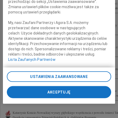
przechodząc do sekcji „Ustawienia zaawansowane”.
Z wielkim smutkiem żegnamy Pana profesora Jerzego Kmitę wybitnego naukowca i 
Zmiana ustawień plików cookie możliwa jest także za
Człowieka, wieloletniego Przyjaciela Festiwalu Malta. Jego rozumienie kultury miał
pomocą ustawień przeglądarki.
My, nasi Zaufani Partnerzy i Agora S.A. możemy
Annie, Mateuszowi, Dzieciom i Rodzinie Profesora Jerzego Kmity składam wyrazy w
przetwarzać dane osobowe w następujących
Wawrzyniak
celach:
Użycie dokładnych danych geolokalizacyjnych.
Aktywne skanowanie charakterystyki urządzenia do celów
identyfikacji. Przechowywanie informacji na urządzeniu lub
Pani Profesor, drogiej Koleżance Hannie Kmicie wyrazy serdecznego współczucia z
dostęp do nich. Spersonalizowane reklamy i treści, pomiar
współpracownicy Instytutu Biologii Molekularnej i Biotechnologii...
reklam i treści, badnie odbiorców i ulepszanie usług.
Lista Zaufanych Partnerów
Z głębokim żalem i smutkiem przyjąłem wiadomość o śmierci profesora Jerzego Kmi
nauczyciela, któremu zawdzięczam to, kim jestem. Łączę się w bólu z całą Rodziną...
USTAWIENIA ZAAWANSOWANE
Z głębokim smutkiem i żalem zawiadamiamy, że w dniu 24 lipca 2012 roku zmarł w wi
AKCEPTUJĘ
Kmita wybitny uczony Profesor zwyczajny Uniwersytetu im. Adama Mickiewicza w.
Katarzynie Kmicie-Nowackiej wyrazy głębokiego współczucia z powodu śmierci Taty
Dyrekcja i pracownicy Telewizji Polskiej S.A. Oddział w Poznaniu