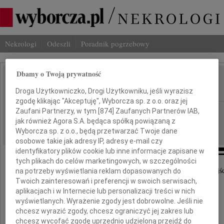
Nekrologi
Odeszli
Poradnik pogrzebowy
Dbamy o Twoją prywatność
Jerzy Kmita
IMIĘ I NAZWISKO:
Droga Użytkowniczko, Drogi Użytkowniku, jeśli wyrazisz
zgodę klikając "Akceptuję", Wyborcza sp. z o.o. oraz jej
Poznań
Zaufani Partnerzy, w tym [
874
] Zaufanych Partnerów IAB,
REGION:
jak również Agora S.A. będąca spółką powiązaną z
31.07.2012
DATA EMISJI:
Wyborcza sp. z o.o., będą przetwarzać Twoje dane
osobowe takie jak adresy IP, adresy e-mail czy
identyfikatory plików cookie lub inne informacje zapisane w
tych plikach do celów marketingowych, w szczególności
Z głębokim żalem przyjęliśmy wiadomość o odejś
na potrzeby wyświetlania reklam dopasowanych do
Twoich zainteresowań i preferencji w swoich serwisach,
aplikacjach i w Internecie lub personalizacji treści w nich
Profesora
wyświetlanych. Wyrażenie zgody jest dobrowolne. Jeśli nie
chcesz wyrazić zgody, chcesz ograniczyć jej zakres lub
Jerzego Kmity
chcesz wycofać zgodę uprzednio udzieloną przejdź do