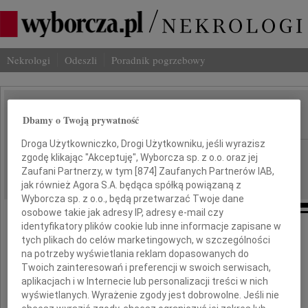
Nekrologi
Odeszli
Poradnik pogrzebowy
Hans Hofer
Dbamy o Twoją prywatność
IMIĘ I NAZWISKO:
Droga Użytkowniczko, Drogi Użytkowniku, jeśli wyrazisz
cała Polska
REGION:
zgodę klikając "Akceptuję", Wyborcza sp. z o.o. oraz jej
Zaufani Partnerzy, w tym [
874
] Zaufanych Partnerów IAB,
05.01.2010
DATA EMISJI:
jak również Agora S.A. będąca spółką powiązaną z
Wyborcza sp. z o.o., będą przetwarzać Twoje dane
osobowe takie jak adresy IP, adresy e-mail czy
identyfikatory plików cookie lub inne informacje zapisane w
tych plikach do celów marketingowych, w szczególności
na potrzeby wyświetlania reklam dopasowanych do
Z głębokim smutkiem
Twoich zainteresowań i preferencji w swoich serwisach,
i ogromnym bólem
aplikacjach i w Internecie lub personalizacji treści w nich
wyświetlanych. Wyrażenie zgody jest dobrowolne. Jeśli nie
zawiadamiam,