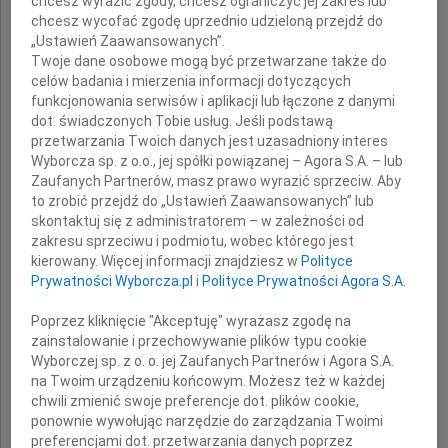
chcesz wyrazić zgody, chcesz ograniczyć jej zakres lub
chcesz wycofać zgodę uprzednio udzieloną przejdź do
„Ustawień Zaawansowanych”.
że w dniu 18 grudnia 2009 roku
Twoje dane osobowe mogą być przetwarzane także do
w Warszawie
celów badania i mierzenia informacji dotyczących
funkcjonowania serwisów i aplikacji lub łączone z danymi
dot. świadczonych Tobie usług. Jeśli podstawą
odeszła nagle
przetwarzania Twoich danych jest uzasadniony interes
ukochana, najbliższa mi Osoba
Wyborcza sp. z o.o., jej spółki powiązanej – Agora S.A. – lub
Zaufanych Partnerów, masz prawo wyrazić sprzeciw. Aby
to zrobić przejdź do „Ustawień Zaawansowanych” lub
skontaktuj się z administratorem – w zależności od
zakresu sprzeciwu i podmiotu, wobec którego jest
kierowany. Więcej informacji znajdziesz w
Polityce
Prywatności Wyborcza.pl
i
Polityce Prywatności Agora S.A.
Poprzez kliknięcie "Akceptuję" wyrażasz zgodę na
zainstalowanie i przechowywanie plików typu cookie
Wyborczej sp. z o. o. jej Zaufanych Partnerów i Agora S.A.
Hans Hofer
na Twoim urządzeniu końcowym. Możesz też w każdej
chwili zmienić swoje preferencje dot. plików cookie,
ponownie wywołując narzędzie do zarządzania Twoimi
preferencjami dot. przetwarzania danych poprzez