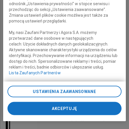
odnośnik „Ustawienia prywatności” w stopce serwisu i
Straciłam Męża, Przyjaciela,
przechodząc do sekcji „Ustawienia zaawansowane”.
Zmiana ustawień plików cookie możliwa jest także za
Partnera
pomocą ustawień przeglądarki.
o niezwykłej osobowości,
niespotykanej wrażliwości,
My, nasi Zaufani Partnerzy i Agora S.A. możemy
przetwarzać dane osobowe w następujących
życzliwości
celach:
Użycie dokładnych danych geolokalizacyjnych.
i ogromnej wiedzy.
Aktywne skanowanie charakterystyki urządzenia do celów
identyfikacji. Przechowywanie informacji na urządzeniu lub
dostęp do nich. Spersonalizowane reklamy i treści, pomiar
reklam i treści, badnie odbiorców i ulepszanie usług.
Żył w miłości dla
Lista Zaufanych Partnerów
Rodziny i Bliskich.
Był Człowiekiem wielkiego formatu.
USTAWIENIA ZAAWANSOWANE
Odszedł Austriak,
AKCEPTUJĘ
który kochał Polskę i Polaków.
Był przyjacielem Rosjan.