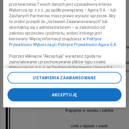
przetwarzania Twoich danych jest uzasadniony interes
Wyborcza sp. z o.o., jej spółki powiązanej – Agora S.A. – lub
Zaufanych Partnerów, masz prawo wyrazić sprzeciw. Aby
to zrobić przejdź do „Ustawień Zaawansowanych” lub
Wiktor Mikołajczyk
skontaktuj się z administratorem – w zależności od
zakresu sprzeciwu i podmiotu, wobec którego jest
kierowany. Więcej informacji znajdziesz w
Polityce
Prywatności Wyborcza.pl
i
Polityce Prywatności Agora S.A.
długoletni Kierownik sklepu "WIKTOREX" z ulicy Flor
Poprzez kliknięcie "Akceptuję" wyrażasz zgodę na
zainstalowanie i przechowywanie plików typu cookie
Msza święta żałobna odprawiona zostanie w poniedzi
Wyborczej sp. z o. o. jej Zaufanych Partnerów i Agora S.A.
30 lipca 2012 roku o godzinie 13.00 w Nowej Kaplicy na
na Twoim urządzeniu końcowym. Możesz też w każdej
USTAWIENIA ZAAWANSOWANE
w Krakowie-Batowicach,
chwili zmienić swoje preferencje dot. plików cookie,
ponownie wywołując narzędzie do zarządzania Twoimi
po czym nastąpi odprowadzenie Zmarłego
preferencjami dot. przetwarzania danych poprzez
AKCEPTUJĘ
na miejsce wiecznego spoczynku.
odnośnik „Ustawienia prywatności” w stopce serwisu i
przechodząc do sekcji „Ustawienia zaawansowane”.
Zmiana ustawień plików cookie możliwa jest także za
Pogrążeni w smutku i żałobie
pomocą ustawień przeglądarki.
My, nasi Zaufani Partnerzy i Agora S.A. możemy
córki z mężami i wnuki