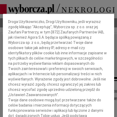
Dbamy o Twoją prywatność
Droga Użytkowniczko, Drogi Użytkowniku, jeśli wyrazisz
Nekrologi
Odeszli
Poradnik pogrzebowy
zgodę klikając "Akceptuję", Wyborcza sp. z o.o. oraz jej
Zaufani Partnerzy, w tym [
872
] Zaufanych Partnerów IAB,
jak również Agora S.A. będąca spółką powiązaną z
Wiktor Mikołajczyk
Wyborcza sp. z o.o., będą przetwarzać Twoje dane
IMIĘ I NAZWISKO:
osobowe takie jak adresy IP, adresy e-mail czy
identyfikatory plików cookie lub inne informacje zapisane w
Kraków
tych plikach do celów marketingowych, w szczególności
REGION:
na potrzeby wyświetlania reklam dopasowanych do
28.07.2012
DATA EMISJI:
Twoich zainteresowań i preferencji w swoich serwisach,
aplikacjach i w Internecie lub personalizacji treści w nich
wyświetlanych. Wyrażenie zgody jest dobrowolne. Jeśli nie
chcesz wyrazić zgody, chcesz ograniczyć jej zakres lub
chcesz wycofać zgodę uprzednio udzieloną przejdź do
Z głębokim żalem zawiadamiamy, że w dniu 24 lipca 2
„Ustawień Zaawansowanych”.
opatrzony świętymi sakramentami zmarł w wieku 89
Twoje dane osobowe mogą być przetwarzane także do
celów badania i mierzenia informacji dotyczących
funkcjonowania serwisów i aplikacji lub łączone z danymi
dot. świadczonych Tobie usług. Jeśli podstawą