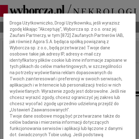
Dbamy o Twoją prywatność
Droga Użytkowniczko, Drogi Użytkowniku, jeśli wyrazisz
Nekrologi
Odeszli
Poradnik pogrzebowy
zgodę klikając "Akceptuję", Wyborcza sp. z o.o. oraz jej
Zaufani Partnerzy, w tym [
872
] Zaufanych Partnerów IAB,
jak również Agora S.A. będąca spółką powiązaną z
Wyborcza sp. z o.o., będą przetwarzać Twoje dane
Mateusz Konopka
osobowe takie jak adresy IP, adresy e-mail czy
IMIĘ I NAZWISKO:
identyfikatory plików cookie lub inne informacje zapisane w
tych plikach do celów marketingowych, w szczególności
Warszawa
REGION:
na potrzeby wyświetlania reklam dopasowanych do
28.07.2012
DATA EMISJI:
Twoich zainteresowań i preferencji w swoich serwisach,
aplikacjach i w Internecie lub personalizacji treści w nich
wyświetlanych. Wyrażenie zgody jest dobrowolne. Jeśli nie
chcesz wyrazić zgody, chcesz ograniczyć jej zakres lub
chcesz wycofać zgodę uprzednio udzieloną przejdź do
„Ustawień Zaawansowanych”.
Już sześć lat mija od tragicznej śmierci
Twoje dane osobowe mogą być przetwarzane także do
celów badania i mierzenia informacji dotyczących
Mateusza Konopki
funkcjonowania serwisów i aplikacji lub łączone z danymi
dot. świadczonych Tobie usług. Jeśli podstawą