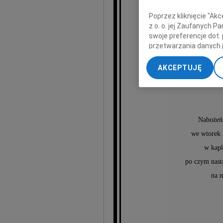
Poprzez kliknięcie "Ak
z o. o. jej Zaufanych 
swoje preferencje dot.
przetwarzania danych 
„Ustawienia zaawansow
AKCEPTUJĘ
A
My, nasi Zaufani Part
dokładnych danych geol
Przechowywanie informa
treści, badnie odbiorcó
Nabożeńs
we wtorek 
w kap
po czym nast
na m