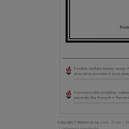
Prosi
Z wielkim smutkiem żegnamy naszego Pr
ale na zawsze pozostanie w naszej pamięc
Z ogromnym żalem przyjęliśmy wiadomo
pracownika Biur Prawnych w Warszawie 
Copyright © Wyborcza sp. z o.o.
O nas
St
Ustawienia prywatności