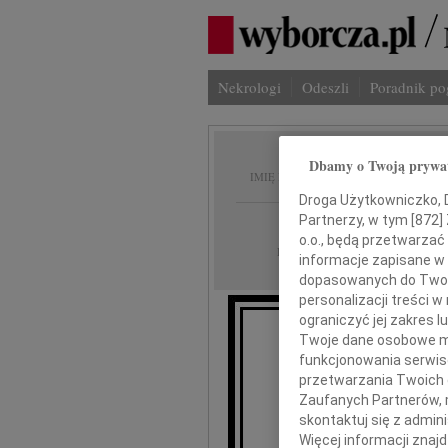
Nekrologi
Odeszli
Poradnik p
Andrze
Dbamy o Twoją prywa
IMIĘ I NAZWISKO:
Droga Użytkowniczko, Dr
Partnerzy, w tym [
872
]
Kraków
REGION:
o.o., będą przetwarzać 
27.07.2012
DATA EMISJI:
informacje zapisane w
dopasowanych do Twoich
personalizacji treści 
ograniczyć jej zakres
Twoje dane osobowe mo
W dniu 24 lipca 2
funkcjonowania serwisó
opat
przetwarzania Twoich da
Zaufanych Partnerów, 
skontaktuj się z admin
nasz koc
Więcej informacji znaj