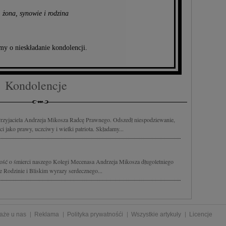
żona, synowie i rodzina
my o nieskładanie kondolencji.
Kondolencje
zyjaciela Andrzeja Mikosza Radcę Prawnego. Odszedł niespodziewanie,
i jako prawy, uczciwy i wielki patriota. Składamy...
ść o śmierci naszego Kolegi Mecenasa Andrzeja Mikosza długoletniego
Rodzinie i Bliskim wyrazy serdecznego...
aże u nas
Reklama
Polityka prywatnośći
Wszystkie artykuły
Licencje