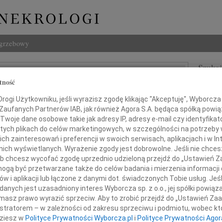
ogrzebowy
Szukaj
j Mikosz
tność
Imię i na
ogi Użytkowniku, jeśli wyrazisz zgodę klikając "Akceptuję", Wyborcza sp
 Zaufanych Partnerów IAB, jak również Agora S.A. będąca spółką powi
Twoje dane osobowe takie jak adresy IP, adresy e-mail czy identyfikato
 tych plikach do celów marketingowych, w szczególności na potrzeby 
INNE NE
 zainteresowań i preferencji w swoich serwisach, aplikacjach i w Int
Andrz
w nich wyświetlanych. Wyrażenie zgody jest dobrowolne. Jeśli nie chce
Andrz
 lub chcesz wycofać zgodę uprzednio udzieloną przejdź do „Ustawień
Bogu
gą być przetwarzane także do celów badania i mierzenia informacji
012 roku, po krótkiej i ciężkiej chorobie,
Z głę
w i aplikacji lub łączone z danymi dot. świadczonych Tobie usług. Jeś
Bogu
rzony świętymi sakramentami,
nych jest uzasadniony interes Wyborcza sp. z o.o., jej spółki powiąza
Z głę
masz prawo wyrazić sprzeciw. Aby to zrobić przejdź do „Ustawień Z
odszedł w wieku 71 lat
Barba
istratorem – w zależności od zakresu sprzeciwu i podmiotu, wobec któ
hany Mąż, Ojciec, Dziadek i Brat
Mgr B
dziesz w
Polityce Prywatności Wyborcza.pl
i
Polityce Prywatności Agor