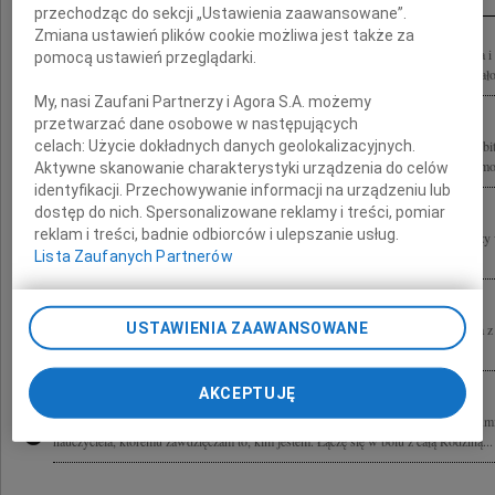
przechodząc do sekcji „Ustawienia zaawansowane”.
Zmiana ustawień plików cookie możliwa jest także za
Z wielkim smutkiem żegnamy Pana profesora Jerzego Kmitę wybitnego naukowca i 
pomocą ustawień przeglądarki.
Człowieka, wieloletniego Przyjaciela Festiwalu Malta. Jego rozumienie kultury miał
My, nasi Zaufani Partnerzy i Agora S.A. możemy
przetwarzać dane osobowe w następujących
celach:
Użycie dokładnych danych geolokalizacyjnych.
Z głębokim żalem przyjęliśmy wiadomość o odejściu Profesora Jerzego Kmity wybitn
kultury, wspaniałego Człowieka o jasnym umyśle, osobistym uroku i poczuciu humor
Aktywne skanowanie charakterystyki urządzenia do celów
identyfikacji. Przechowywanie informacji na urządzeniu lub
dostęp do nich. Spersonalizowane reklamy i treści, pomiar
reklam i treści, badnie odbiorców i ulepszanie usług.
Annie, Mateuszowi, Dzieciom i Rodzinie Profesora Jerzego Kmity składam wyrazy w
Lista Zaufanych Partnerów
Wawrzyniak
USTAWIENIA ZAAWANSOWANE
Pani Profesor, drogiej Koleżance Hannie Kmicie wyrazy serdecznego współczucia z
współpracownicy Instytutu Biologii Molekularnej i Biotechnologii...
AKCEPTUJĘ
Z głębokim żalem i smutkiem przyjąłem wiadomość o śmierci profesora Jerzego Kmi
nauczyciela, któremu zawdzięczam to, kim jestem. Łączę się w bólu z całą Rodziną...