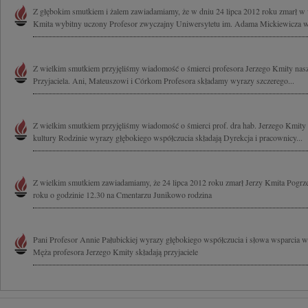
Z głębokim smutkiem i żalem zawiadamiamy, że w dniu 24 lipca 2012 roku zmarł w wi
Kmita wybitny uczony Profesor zwyczajny Uniwersytetu im. Adama Mickiewicza w.
Z wielkim smutkiem przyjęliśmy wiadomość o śmierci profesora Jerzego Kmity nasze
Przyjaciela. Ani, Mateuszowi i Córkom Profesora składamy wyrazy szczerego...
Z wielkim smutkiem przyjęliśmy wiadomość o śmierci prof. dra hab. Jerzego Kmity w
kultury Rodzinie wyrazy głębokiego współczucia składają Dyrekcja i pracownicy...
Z wielkim smutkiem zawiadamiamy, że 24 lipca 2012 roku zmarł Jerzy Kmita Pogrze
roku o godzinie 12.30 na Cmentarzu Junikowo rodzina
Pani Profesor Annie Pałubickiej wyrazy głębokiego współczucia i słowa wsparcia w
Męża profesora Jerzego Kmity składają przyjaciele