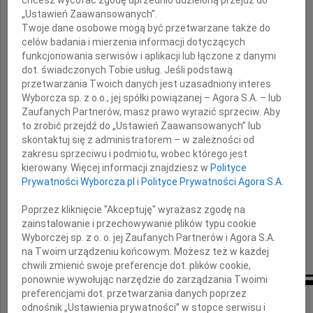
„Ustawień Zaawansowanych”.
Twoje dane osobowe mogą być przetwarzane także do
celów badania i mierzenia informacji dotyczących
funkcjonowania serwisów i aplikacji lub łączone z danymi
dot. świadczonych Tobie usług. Jeśli podstawą
przetwarzania Twoich danych jest uzasadniony interes
Wyborcza sp. z o.o., jej spółki powiązanej – Agora S.A. – lub
prof.
Zaufanych Partnerów, masz prawo wyrazić sprzeciw. Aby
to zrobić przejdź do „Ustawień Zaawansowanych” lub
Jerzego Kmity
skontaktuj się z administratorem – w zależności od
zakresu sprzeciwu i podmiotu, wobec którego jest
kierowany. Więcej informacji znajdziesz w
Polityce
Prywatności Wyborcza.pl
i
Polityce Prywatności Agora S.A.
składają
Poprzez kliknięcie "Akceptuję" wyrażasz zgodę na
zainstalowanie i przechowywanie plików typu cookie
Dyrekcja i pracownicy
Wyborczej sp. z o. o. jej Zaufanych Partnerów i Agora S.A.
Telewizji Polskiej S.A. Oddział w Poznaniu
na Twoim urządzeniu końcowym. Możesz też w każdej
chwili zmienić swoje preferencje dot. plików cookie,
ponownie wywołując narzędzie do zarządzania Twoimi
preferencjami dot. przetwarzania danych poprzez
Inne kondolencje
odnośnik „Ustawienia prywatności” w stopce serwisu i