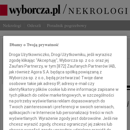
Nekrologi
Odeszli
Poradnik pogrzebowy
Dbamy o Twoją prywatność
Jerzy Kmita
IMIĘ I NAZWISKO:
Droga Użytkowniczko, Drogi Użytkowniku, jeśli wyrazisz
zgodę klikając "Akceptuję", Wyborcza sp. z o.o. oraz jej
Poznań
REGION:
Zaufani Partnerzy, w tym [
872
] Zaufanych Partnerów IAB,
jak również Agora S.A. będąca spółką powiązaną z
27.07.2012
DATA EMISJI:
Wyborcza sp. z o.o., będą przetwarzać Twoje dane
osobowe takie jak adresy IP, adresy e-mail czy
identyfikatory plików cookie lub inne informacje zapisane w
tych plikach do celów marketingowych, w szczególności
na potrzeby wyświetlania reklam dopasowanych do
Katarzynie Kmicie-Nowackiej
Twoich zainteresowań i preferencji w swoich serwisach,
aplikacjach i w Internecie lub personalizacji treści w nich
wyświetlanych. Wyrażenie zgody jest dobrowolne. Jeśli nie
wyrazy głębokiego współczucia
chcesz wyrazić zgody, chcesz ograniczyć jej zakres lub
z powodu śmierci Taty
chcesz wycofać zgodę uprzednio udzieloną przejdź do