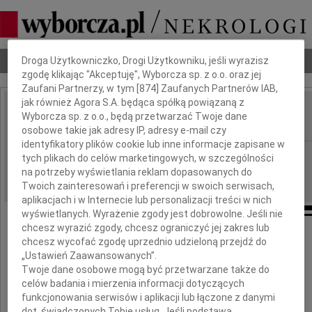
Dbamy o Twoją prywatność
Nekrologi
Odeszli
Poradnik pogrzebowy
Droga Użytkowniczko, Drogi Użytkowniku, jeśli wyrazisz
zgodę klikając "Akceptuję", Wyborcza sp. z o.o. oraz jej
Zaufani Partnerzy, w tym [
874
] Zaufanych Partnerów IAB,
jak również Agora S.A. będąca spółką powiązaną z
Mariusz Kowalski
Wyborcza sp. z o.o., będą przetwarzać Twoje dane
IMIĘ I NAZWISKO:
osobowe takie jak adresy IP, adresy e-mail czy
identyfikatory plików cookie lub inne informacje zapisane w
Warszawa
REGION:
tych plikach do celów marketingowych, w szczególności
na potrzeby wyświetlania reklam dopasowanych do
04.09.2009
DATA EMISJI:
Twoich zainteresowań i preferencji w swoich serwisach,
aplikacjach i w Internecie lub personalizacji treści w nich
wyświetlanych. Wyrażenie zgody jest dobrowolne. Jeśli nie
chcesz wyrazić zgody, chcesz ograniczyć jej zakres lub
chcesz wycofać zgodę uprzednio udzieloną przejdź do
"Żyjemy dopóki trwa pamięć o nas samych"
„Ustawień Zaawansowanych”.
Twoje dane osobowe mogą być przetwarzane także do
Z głębokim żalem żegnamy
celów badania i mierzenia informacji dotyczących
funkcjonowania serwisów i aplikacji lub łączone z danymi
dot. świadczonych Tobie usług. Jeśli podstawą