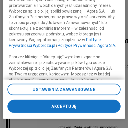
przetwarzania Twoich danych jest uzasadniony interes
Wyborcza sp. z o.o., jej spółki powiązanej – Agora S.A. – lub
Zaufanych Partnerów, masz prawo wyrazić sprzeciw. Aby
to zrobić przejdź do „Ustawień Zaawansowanych” lub
kpt. rez. dr. inż.
skontaktuj się z administratorem – w zależności od
zakresu sprzeciwu i podmiotu, wobec którego jest
Mariusza Kowalskieg
kierowany. Więcej informacji znajdziesz w
Polityce
Prywatności Wyborcza.pl
i
Polityce Prywatności Agora S.A.
Poprzez kliknięcie "Akceptuję" wyrażasz zgodę na
wieloletniego nauczyciela akademickiego
zainstalowanie i przechowywanie plików typu cookie
Wydziału Mechatroniki Wojskowej Akademii Technic
Wyborczej sp. z o. o. jej Zaufanych Partnerów i Agora S.A.
na Twoim urządzeniu końcowym. Możesz też w każdej
chwili zmienić swoje preferencje dot. plików cookie,
ponownie wywołując narzędzie do zarządzania Twoimi
Rodzinie
USTAWIENIA ZAAWANSOWANE
preferencjami dot. przetwarzania danych poprzez
odnośnik „Ustawienia prywatności” w stopce serwisu i
przechodząc do sekcji „Ustawienia zaawansowane”.
AKCEPTUJĘ
składamy wyrazy głębokiego współczucia
Zmiana ustawień plików cookie możliwa jest także za
pomocą ustawień przeglądarki.
My, nasi Zaufani Partnerzy i Agora S.A. możemy
Dziekan, Rada Wydziału, pracownicy,