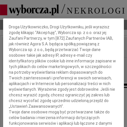
Dbamy o Twoją prywatność
Nekrologi
Odeszli
Poradnik pogrzebowy
Droga Użytkowniczko, Drogi Użytkowniku, jeśli wyrazisz
zgodę klikając "Akceptuję", Wyborcza sp. z o.o. oraz jej
Zaufani Partnerzy, w tym [
872
] Zaufanych Partnerów IAB,
jak również Agora S.A. będąca spółką powiązaną z
Wojciech Korona
Wyborcza sp. z o.o., będą przetwarzać Twoje dane
IMIĘ I NAZWISKO:
osobowe takie jak adresy IP, adresy e-mail czy
identyfikatory plików cookie lub inne informacje zapisane w
cała Polska
REGION:
tych plikach do celów marketingowych, w szczególności
02.01.2010
DATA EMISJI:
na potrzeby wyświetlania reklam dopasowanych do
Twoich zainteresowań i preferencji w swoich serwisach,
aplikacjach i w Internecie lub personalizacji treści w nich
wyświetlanych. Wyrażenie zgody jest dobrowolne. Jeśli nie
chcesz wyrazić zgody, chcesz ograniczyć jej zakres lub
chcesz wycofać zgodę uprzednio udzieloną przejdź do
Z głębokim żalem żegnamy
„Ustawień Zaawansowanych”.
tragicznie zmarłego
Twoje dane osobowe mogą być przetwarzane także do
celów badania i mierzenia informacji dotyczących
Wojciecha Koronę
funkcjonowania serwisów i aplikacji lub łączone z danymi