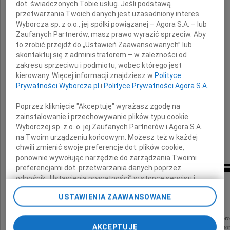
dot. świadczonych Tobie usług. Jeśli podstawą
przetwarzania Twoich danych jest uzasadniony interes
Kolegę i Przyjaciela
Wyborcza sp. z o.o., jej spółki powiązanej – Agora S.A. – lub
Zaufanych Partnerów, masz prawo wyrazić sprzeciw. Aby
Rodzinie
to zrobić przejdź do „Ustawień Zaawansowanych” lub
skontaktuj się z administratorem – w zależności od
i Najbliższym Zmarłego
zakresu sprzeciwu i podmiotu, wobec którego jest
kierowany. Więcej informacji znajdziesz w
Polityce
Prywatności Wyborcza.pl
i
Polityce Prywatności Agora S.A.
wyrazy najgłębszego współczucia
Poprzez kliknięcie "Akceptuję" wyrażasz zgodę na
składają
zainstalowanie i przechowywanie plików typu cookie
Wyborczej sp. z o. o. jej Zaufanych Partnerów i Agora S.A.
na Twoim urządzeniu końcowym. Możesz też w każdej
Staszek i Gosia Prus z Wrocławia
chwili zmienić swoje preferencje dot. plików cookie,
ponownie wywołując narzędzie do zarządzania Twoimi
preferencjami dot. przetwarzania danych poprzez
odnośnik „Ustawienia prywatności” w stopce serwisu i
Inne kondolencje
przechodząc do sekcji „Ustawienia zaawansowane”.
USTAWIENIA ZAAWANSOWANE
Zmiana ustawień plików cookie możliwa jest także za
pomocą ustawień przeglądarki.
Z głębokim żalem przyjęliśmy wiadomość o śmierci naszego Kolegi Wojciecha Kor
Rodzinie Zmarłego wyrazy współczucia i głębokiego żalu składają Rada Izby Komorn
AKCEPTUJĘ
My, nasi Zaufani Partnerzy i Agora S.A. możemy