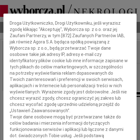
Dbamy o Twoją prywatność
Droga Użytkowniczko, Drogi Użytkowniku, jeśli wyrazisz
Nekrologi
Odeszli
Poradnik pogrzebowy
zgodę klikając "Akceptuję", Wyborcza sp. z o.o. oraz jej
Zaufani Partnerzy, w tym [
872
] Zaufanych Partnerów IAB,
jak również Agora S.A. będąca spółką powiązaną z
Wyborcza sp. z o.o., będą przetwarzać Twoje dane
Anna Bruska
osobowe takie jak adresy IP, adresy e-mail czy
IMIĘ I NAZWISKO:
identyfikatory plików cookie lub inne informacje zapisane w
tych plikach do celów marketingowych, w szczególności
Warszawa
REGION:
na potrzeby wyświetlania reklam dopasowanych do
11.07.2012
DATA EMISJI:
Twoich zainteresowań i preferencji w swoich serwisach,
aplikacjach i w Internecie lub personalizacji treści w nich
wyświetlanych. Wyrażenie zgody jest dobrowolne. Jeśli nie
chcesz wyrazić zgody, chcesz ograniczyć jej zakres lub
chcesz wycofać zgodę uprzednio udzieloną przejdź do
"Nieobecni są obecni, zmarli żyją"
„Ustawień Zaawansowanych”.
Twoje dane osobowe mogą być przetwarzane także do
celów badania i mierzenia informacji dotyczących
funkcjonowania serwisów i aplikacji lub łączone z danymi
dot. świadczonych Tobie usług. Jeśli podstawą