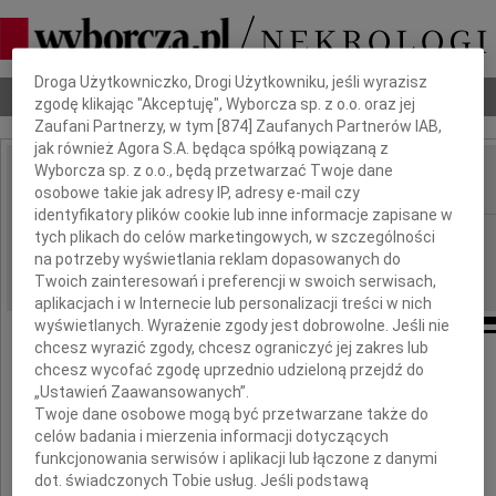
Dbamy o Twoją prywatność
Droga Użytkowniczko, Drogi Użytkowniku, jeśli wyrazisz
Nekrologi
Odeszli
Poradnik pogrzebowy
zgodę klikając "Akceptuję", Wyborcza sp. z o.o. oraz jej
Zaufani Partnerzy, w tym [
874
] Zaufanych Partnerów IAB,
jak również Agora S.A. będąca spółką powiązaną z
Wyborcza sp. z o.o., będą przetwarzać Twoje dane
osobowe takie jak adresy IP, adresy e-mail czy
IMIĘ I NAZWISKO:
identyfikatory plików cookie lub inne informacje zapisane w
Szczecin
tych plikach do celów marketingowych, w szczególności
REGION:
na potrzeby wyświetlania reklam dopasowanych do
07.07.2012
DATA EMISJI:
Twoich zainteresowań i preferencji w swoich serwisach,
aplikacjach i w Internecie lub personalizacji treści w nich
wyświetlanych. Wyrażenie zgody jest dobrowolne. Jeśli nie
chcesz wyrazić zgody, chcesz ograniczyć jej zakres lub
Koledze
chcesz wycofać zgodę uprzednio udzieloną przejdź do
„Ustawień Zaawansowanych”.
Twoje dane osobowe mogą być przetwarzane także do
Jarkowi Pudowskiemu
celów badania i mierzenia informacji dotyczących
funkcjonowania serwisów i aplikacji lub łączone z danymi
oraz
dot. świadczonych Tobie usług. Jeśli podstawą