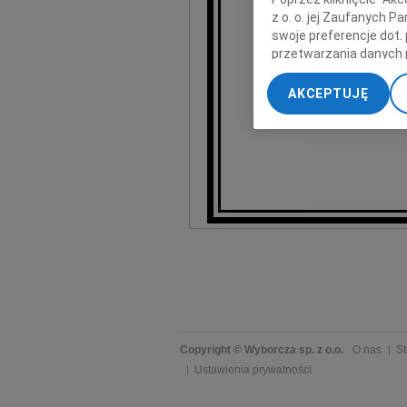
z o. o. jej Zaufanych 
swoje preferencje dot.
R
przetwarzania danych 
„Ustawienia zaawansow
AKCEPTUJĘ
Życzliwych
My, nasi Zaufani Part
dokładnych danych geol
Przechowywanie informa
treści, badnie odbiorcó
Copyright © Wyborcza sp. z o.o.
O nas
St
Ustawienia prywatności