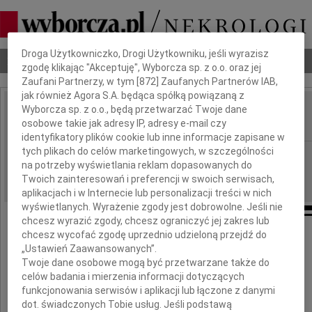
Dbamy o Twoją prywatność
Droga Użytkowniczko, Drogi Użytkowniku, jeśli wyrazisz
Nekrologi
Odeszli
Poradnik pogrzebowy
zgodę klikając "Akceptuję", Wyborcza sp. z o.o. oraz jej
Zaufani Partnerzy, w tym [
872
] Zaufanych Partnerów IAB,
jak również Agora S.A. będąca spółką powiązaną z
Wyborcza sp. z o.o., będą przetwarzać Twoje dane
Halina Leniak
osobowe takie jak adresy IP, adresy e-mail czy
IMIĘ I NAZWISKO:
identyfikatory plików cookie lub inne informacje zapisane w
tych plikach do celów marketingowych, w szczególności
Warszawa
REGION:
na potrzeby wyświetlania reklam dopasowanych do
06.07.2012
DATA EMISJI:
Twoich zainteresowań i preferencji w swoich serwisach,
aplikacjach i w Internecie lub personalizacji treści w nich
wyświetlanych. Wyrażenie zgody jest dobrowolne. Jeśli nie
chcesz wyrazić zgody, chcesz ograniczyć jej zakres lub
chcesz wycofać zgodę uprzednio udzieloną przejdź do
Dnia 8 lipca 2012 roku
„Ustawień Zaawansowanych”.
Twoje dane osobowe mogą być przetwarzane także do
mija pierwsza rocznica śmierci
celów badania i mierzenia informacji dotyczących
funkcjonowania serwisów i aplikacji lub łączone z danymi
dot. świadczonych Tobie usług. Jeśli podstawą