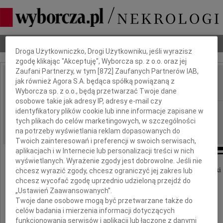
Dbamy o Twoją prywatność
Nekrologi
Odeszli
Poradnik pogrzebowy
Droga Użytkowniczko, Drogi Użytkowniku, jeśli wyrazisz
zgodę klikając "Akceptuję", Wyborcza sp. z o.o. oraz jej
Zaufani Partnerzy, w tym [
872
] Zaufanych Partnerów IAB,
Jerzy Fellmann
jak również Agora S.A. będąca spółką powiązaną z
IMIĘ I NAZWISKO:
Wyborcza sp. z o.o., będą przetwarzać Twoje dane
osobowe takie jak adresy IP, adresy e-mail czy
Warszawa
identyfikatory plików cookie lub inne informacje zapisane w
REGION:
tych plikach do celów marketingowych, w szczególności
31.12.2009
DATA EMISJI:
na potrzeby wyświetlania reklam dopasowanych do
Twoich zainteresowań i preferencji w swoich serwisach,
aplikacjach i w Internecie lub personalizacji treści w nich
wyświetlanych. Wyrażenie zgody jest dobrowolne. Jeśli nie
W dniu 15 grudnia 2009 roku odszedł na wieki
chcesz wyrazić zgody, chcesz ograniczyć jej zakres lub
chcesz wycofać zgodę uprzednio udzieloną przejdź do
„Ustawień Zaawansowanych”.
Twoje dane osobowe mogą być przetwarzane także do
celów badania i mierzenia informacji dotyczących
prof. dr hab.
funkcjonowania serwisów i aplikacji lub łączone z danymi