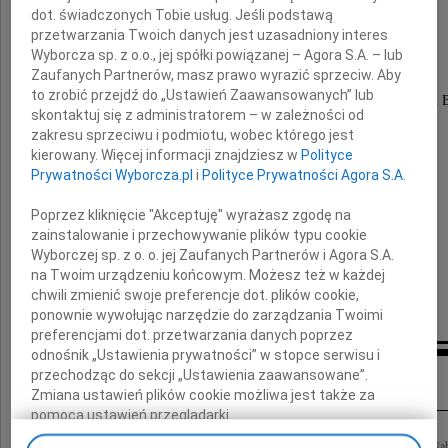
dot. świadczonych Tobie usług. Jeśli podstawą
Jerzy Fellmann
przetwarzania Twoich danych jest uzasadniony interes
Wyborcza sp. z o.o., jej spółki powiązanej – Agora S.A. – lub
wybitny geodeta, a także świetny tenisista
Zaufanych Partnerów, masz prawo wyrazić sprzeciw. Aby
to zrobić przejdź do „Ustawień Zaawansowanych” lub
Jego pogrzeb odbył się 21 grudnia 2009 roku na Cmentarzu
skontaktuj się z administratorem – w zależności od
zakresu sprzeciwu i podmiotu, wobec którego jest
Żegnają Go
kierowany. Więcej informacji znajdziesz w
Polityce
Prywatności Wyborcza.pl
i
Polityce Prywatności Agora S.A.
koledzy z byłej Sekcji Tenisowej Polonii,
a wraz z nimi były Prezes PZT
Poprzez kliknięcie "Akceptuję" wyrażasz zgodę na
zainstalowanie i przechowywanie plików typu cookie
prof. Andrzej Targowski (USA)
Wyborczej sp. z o. o. jej Zaufanych Partnerów i Agora S.A.
na Twoim urządzeniu końcowym. Możesz też w każdej
chwili zmienić swoje preferencje dot. plików cookie,
ponownie wywołując narzędzie do zarządzania Twoimi
preferencjami dot. przetwarzania danych poprzez
odnośnik „Ustawienia prywatności” w stopce serwisu i
Kondolencje
przechodząc do sekcji „Ustawienia zaawansowane”.
Zmiana ustawień plików cookie możliwa jest także za
pomocą ustawień przeglądarki.
W dniu 15 grudnia 2009 roku zmarł w wieku 88 lat prof. dr hab. Jerzy Fellmann Na