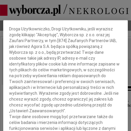
Dbamy o Twoją prywatność
Nekrologi
Odeszli
Poradnik pogrzebowy
Droga Użytkowniczko, Drogi Użytkowniku, jeśli wyrazisz
zgodę klikając "Akceptuję", Wyborcza sp. z o.o. oraz jej
Zaufani Partnerzy, w tym [
874
] Zaufanych Partnerów IAB,
jak również Agora S.A. będąca spółką powiązaną z
Lech Regulski
IMIĘ I NAZWISKO:
Wyborcza sp. z o.o., będą przetwarzać Twoje dane
osobowe takie jak adresy IP, adresy e-mail czy
identyfikatory plików cookie lub inne informacje zapisane w
Częstochowa
REGION:
tych plikach do celów marketingowych, w szczególności
26.06.2012
DATA EMISJI:
na potrzeby wyświetlania reklam dopasowanych do
Twoich zainteresowań i preferencji w swoich serwisach,
aplikacjach i w Internecie lub personalizacji treści w nich
wyświetlanych. Wyrażenie zgody jest dobrowolne. Jeśli nie
chcesz wyrazić zgody, chcesz ograniczyć jej zakres lub
Z głębokim smutkiem i żalem zawiadamiamy,
chcesz wycofać zgodę uprzednio udzieloną przejdź do
że w dniu 23 czerwca 2012 roku zmarł po ciężkiej ch
„Ustawień Zaawansowanych”.
w wieku 62 lat
Twoje dane osobowe mogą być przetwarzane także do
celów badania i mierzenia informacji dotyczących
funkcjonowania serwisów i aplikacji lub łączone z danymi