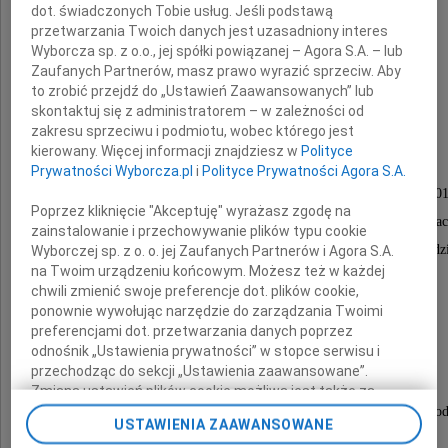
dot. świadczonych Tobie usług. Jeśli podstawą
przetwarzania Twoich danych jest uzasadniony interes
Wyborcza sp. z o.o., jej spółki powiązanej – Agora S.A. – lub
Zaufanych Partnerów, masz prawo wyrazić sprzeciw. Aby
dr inż.
to zrobić przejdź do „Ustawień Zaawansowanych” lub
skontaktuj się z administratorem – w zależności od
Lech Regulski
zakresu sprzeciwu i podmiotu, wobec którego jest
kierowany. Więcej informacji znajdziesz w
Polityce
Prywatności Wyborcza.pl
i
Polityce Prywatności Agora S.A.
Nabożeństwo żałobne odbędzie się dnia 27 czerwca 20
Poprzez kliknięcie "Akceptuję" wyrażasz zgodę na
o godzinie 12.00 w kościele św. Otylii w Rędzinac
zainstalowanie i przechowywanie plików typu cookie
po którym odbędzie się pogrzeb na cmentarzu w Rędz
Wyborczej sp. z o. o. jej Zaufanych Partnerów i Agora S.A.
na Twoim urządzeniu końcowym. Możesz też w każdej
chwili zmienić swoje preferencje dot. plików cookie,
Pogrążona w głębokim bólu i żałobie
ponownie wywołując narzędzie do zarządzania Twoimi
preferencjami dot. przetwarzania danych poprzez
odnośnik „Ustawienia prywatności” w stopce serwisu i
rodzina
przechodząc do sekcji „Ustawienia zaawansowane”.
Zmiana ustawień plików cookie możliwa jest także za
pomocą ustawień przeglądarki.
Autokar będzie podstawiony na parkingu hali Polonia o god
USTAWIENIA ZAAWANSOWANE
(powrót zapewniony)