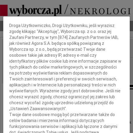
Dbamy o Twoją prywatność
Nekrologi
Odeszli
Poradnik pogrzebowy
Droga Użytkowniczko, Drogi Użytkowniku, jeśli wyrazisz
zgodę klikając "Akceptuję", Wyborcza sp. z o.o. oraz jej
Zaufani Partnerzy, w tym [
874
] Zaufanych Partnerów IAB,
jak również Agora S.A. będąca spółką powiązaną z
Wyborcza sp. z o.o., będą przetwarzać Twoje dane
IMIĘ I NAZWISKO:
osobowe takie jak adresy IP, adresy e-mail czy
identyfikatory plików cookie lub inne informacje zapisane w
Wrocław
REGION:
tych plikach do celów marketingowych, w szczególności
30.12.2009
DATA EMISJI:
na potrzeby wyświetlania reklam dopasowanych do
Twoich zainteresowań i preferencji w swoich serwisach,
aplikacjach i w Internecie lub personalizacji treści w nich
wyświetlanych. Wyrażenie zgody jest dobrowolne. Jeśli nie
chcesz wyrazić zgody, chcesz ograniczyć jej zakres lub
chcesz wycofać zgodę uprzednio udzieloną przejdź do
W dniu 27 grudnia 2009 roku
„Ustawień Zaawansowanych”.
w wieku 90 lat zmarł
Twoje dane osobowe mogą być przetwarzane także do
celów badania i mierzenia informacji dotyczących
nasz kochany Mąż, Tata, Dziadek i Pradziadek
funkcjonowania serwisów i aplikacji lub łączone z danymi
dot. świadczonych Tobie usług. Jeśli podstawą