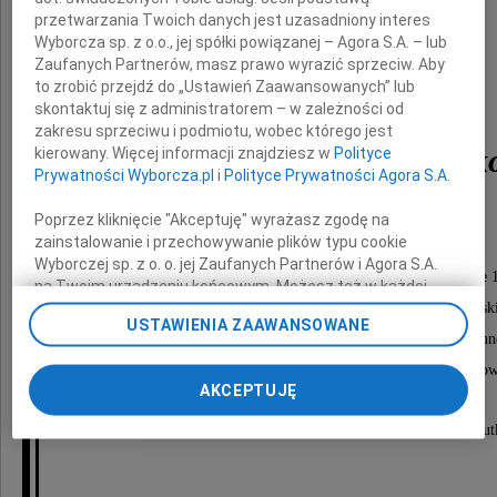
przetwarzania Twoich danych jest uzasadniony interes
Wyborcza sp. z o.o., jej spółki powiązanej – Agora S.A. – lub
Zaufanych Partnerów, masz prawo wyrazić sprzeciw. Aby
to zrobić przejdź do „Ustawień Zaawansowanych” lub
skontaktuj się z administratorem – w zależności od
zakresu sprzeciwu i podmiotu, wobec którego jest
płk Stanisław Diduszk
kierowany. Więcej informacji znajdziesz w
Polityce
Prywatności Wyborcza.pl
i
Polityce Prywatności Agora S.A.
Poprzez kliknięcie "Akceptuję" wyrażasz zgodę na
zainstalowanie i przechowywanie plików typu cookie
Nabożeństwo żałobne odbędzie się
Wyborczej sp. z o. o. jej Zaufanych Partnerów i Agora S.A.
w dniu 31 grudnia 2009 roku (czwartek) o godzinie 
na Twoim urządzeniu końcowym. Możesz też w każdej
chwili zmienić swoje preferencje dot. plików cookie,
w kościele NMP Matki Kościoła przy ul. Domaniewski
USTAWIENIA ZAAWANSOWANE
ponownie wywołując narzędzie do zarządzania Twoimi
po którym nastąpi odprowadzenie do grobu rodzin
preferencjami dot. przetwarzania danych poprzez
na Cmentarz Komunalny Południowy w Antoninow
odnośnik „Ustawienia prywatności” w stopce serwisu i
AKCEPTUJĘ
przechodząc do sekcji „Ustawienia zaawansowane”.
Zmiana ustawień plików cookie możliwa jest także za
O czym zawiadamiają pogrążeni w głębokim smut
pomocą ustawień przeglądarki.
My, nasi Zaufani Partnerzy i Agora S.A. możemy