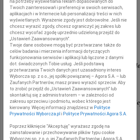
na potrzeby wyświetlania reklam dopasowanych do
profesora
Twoich zainteresowań i preferencji w swoich serwisach,
aplikacjach i w Internecie lub personalizacji treści w nich
Andrzeja Oklejaka
wyświetlanych. Wyrażenie zgody jest dobrowolne. Jeśli nie
chcesz wyrazić zgody, chcesz ograniczyć jej zakres lub
chcesz wycofać zgodę uprzednio udzieloną przejdź do
„Ustawień Zaawansowanych”.
W związku z tym zdarzeniem
Twoje dane osobowe mogą być przetwarzane także do
celów badania i mierzenia informacji dotyczących
funkcjonowania serwisów i aplikacji lub łączone z danymi
dot. świadczonych Tobie usług. Jeśli podstawą
Żonie - Pani Sędzi Agnieszce Okl
przetwarzania Twoich danych jest uzasadniony interes
Wyborcza sp. z o.o., jej spółki powiązanej – Agora S.A. – lub
Zaufanych Partnerów, masz prawo wyrazić sprzeciw. Aby
i
to zrobić przejdź do „Ustawień Zaawansowanych” lub
skontaktuj się z administratorem – w zależności od
Córce - Pani Sędzi Weronice Okle
zakresu sprzeciwu i podmiotu, wobec którego jest
kierowany. Więcej informacji znajdziesz w
Polityce
Prywatności Wyborcza.pl
i
Polityce Prywatności Agora S.A.
wyrazy głębokiego i szczerego współczucia
Poprzez kliknięcie "Akceptuję" wyrażasz zgodę na
zainstalowanie i przechowywanie plików typu cookie
Wyborczej sp. z o. o. jej Zaufanych Partnerów i Agora S.A.