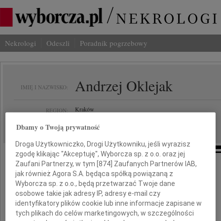
Nekrologi
Odeszli
Poradnik pogrzebowy
Andrzej Oklejak
IMIĘ I NAZWISKO:
Kraków
REGION:
22.06.2012
DATA EMISJI:
Dbamy o Twoją prywatność
Droga Użytkowniczko, Drogi Użytkowniku, jeśli wyrazisz
zgodę klikając "Akceptuję", Wyborcza sp. z o.o. oraz jej
Zaufani Partnerzy, w tym [
874
] Zaufanych Partnerów IAB,
jak również Agora S.A. będąca spółką powiązaną z
Z wielkim smutkiem przyjęliśmy
Wyborcza sp. z o.o., będą przetwarzać Twoje dane
osobowe takie jak adresy IP, adresy e-mail czy
wiadomość o śmierci
identyfikatory plików cookie lub inne informacje zapisane w
tych plikach do celów marketingowych, w szczególności