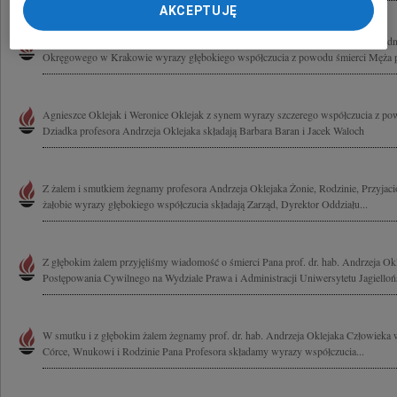
AKCEPTUJĘ
Nie umiera ten, kto trwa w pamięci żywych Pani Sędzi Agnieszce Oklejak Przewod
Okręgowego w Krakowie wyrazy głębokiego współczucia z powodu śmierci Męża pr
Agnieszce Oklejak i Weronice Oklejak z synem wyrazy szczerego współczucia z po
Dziadka profesora Andrzeja Oklejaka składają Barbara Baran i Jacek Waloch
Z żalem i smutkiem żegnamy profesora Andrzeja Oklejaka Żonie, Rodzinie, Przyja
żałobie wyrazy głębokiego współczucia składają Zarząd, Dyrektor Oddziału...
Z głębokim żalem przyjęliśmy wiadomość o śmierci Pana prof. dr. hab. Andrzeja O
Postępowania Cywilnego na Wydziale Prawa i Administracji Uniwersytetu Jagiellońs
W smutku i z głębokim żalem żegnamy prof. dr. hab. Andrzeja Oklejaka Człowieka w
Córce, Wnukowi i Rodzinie Pana Profesora składamy wyrazy współczucia...