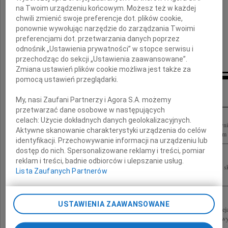
składają
na Twoim urządzeniu końcowym. Możesz też w każdej
chwili zmienić swoje preferencje dot. plików cookie,
ponownie wywołując narzędzie do zarządzania Twoimi
Prezes, Wiceprezesi i Sędziowie
preferencjami dot. przetwarzania danych poprzez
Sądu Okręgowego w Krakowie
odnośnik „Ustawienia prywatności” w stopce serwisu i
przechodząc do sekcji „Ustawienia zaawansowane”.
Zmiana ustawień plików cookie możliwa jest także za
pomocą ustawień przeglądarki.
Inne kondolencje
My, nasi Zaufani Partnerzy i Agora S.A. możemy
przetwarzać dane osobowe w następujących
celach:
Użycie dokładnych danych geolokalizacyjnych.
Z głębokim żalem i smutkiem żegnamy prof. Andrzeja Oklejaka znakomitego prawni
Aktywne skanowanie charakterystyki urządzenia do celów
Okręgowej Izby Radców Prawnych w Krakowie, Człowieka życzliwego, o wielkim se
identyfikacji. Przechowywanie informacji na urządzeniu lub
dostęp do nich. Spersonalizowane reklamy i treści, pomiar
reklam i treści, badnie odbiorców i ulepszanie usług.
Z żalem i smutkiem przyjęliśmy wiadomość o śmierci Andrzeja Oklejaka Rodzinie 
Lista Zaufanych Partnerów
współczucia Zarząd Międzynarodowego Portu Lotniczego im. Jana Pawła II...
USTAWIENIA ZAAWANSOWANE
Z ogromnym żalem i smutkiem przyjęliśmy wiadomość o śmierci profesora Andrzej
wspaniałego i życzliwego Człowieka Rodzinie i Najbliższym Profesora składamy wyr