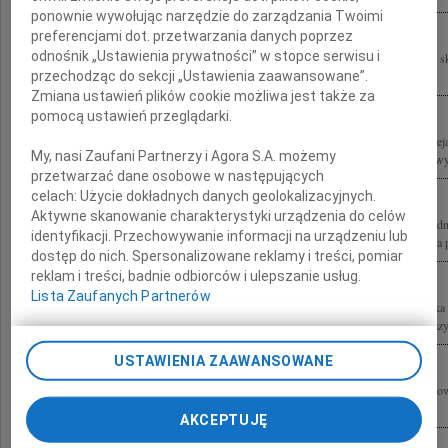
ponownie wywołując narzędzie do zarządzania Twoimi
preferencjami dot. przetwarzania danych poprzez
odnośnik „Ustawienia prywatności” w stopce serwisu i
Z żalem i smutkiem przyjęliśmy wiadomość o śmierci Andrzeja Oklejaka Rodzinie 
przechodząc do sekcji „Ustawienia zaawansowane”.
współczucia Zarząd Międzynarodowego Portu Lotniczego im. Jana Pawła II...
Zmiana ustawień plików cookie możliwa jest także za
pomocą ustawień przeglądarki.
Z ogromnym żalem i smutkiem przyjęliśmy wiadomość o śmierci profesora Andrzej
My, nasi Zaufani Partnerzy i Agora S.A. możemy
wspaniałego i życzliwego Człowieka Rodzinie i Najbliższym Profesora składamy wyr
przetwarzać dane osobowe w następujących
celach:
Użycie dokładnych danych geolokalizacyjnych.
Aktywne skanowanie charakterystyki urządzenia do celów
Nie umiera ten, kto trwa w pamięci żywych Pani Sędzi Agnieszce Oklejak Przewod
identyfikacji. Przechowywanie informacji na urządzeniu lub
Okręgowego w Krakowie wyrazy głębokiego współczucia z powodu śmierci Męża pr
dostęp do nich. Spersonalizowane reklamy i treści, pomiar
reklam i treści, badnie odbiorców i ulepszanie usług.
Lista Zaufanych Partnerów
Z wielkim smutkiem przyjęliśmy wiadomość o śmierci profesora Andrzeja Oklejaka
Żonie - Pani Sędzi Agnieszce Oklejak i Córce - Pani Sędzi Weronice Oklejak wyrazy.
USTAWIENIA ZAAWANSOWANE
Agnieszce Oklejak i Weronice Oklejak z synem wyrazy szczerego współczucia z po
Dziadka profesora Andrzeja Oklejaka składają Barbara Baran i Jacek Waloch
AKCEPTUJĘ