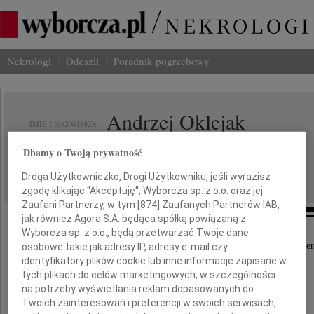
Nekrologi
Odeszli
Poradnik pogrzebowy
Andrzej Oklejak
IMIĘ I NAZWISKO:
Dbamy o Twoją prywatność
Kraków
REGION:
20.06.2012
Droga Użytkowniczko, Drogi Użytkowniku, jeśli wyrazisz
DATA EMISJI:
zgodę klikając "Akceptuję", Wyborcza sp. z o.o. oraz jej
Zaufani Partnerzy, w tym [
874
] Zaufanych Partnerów IAB,
jak również Agora S.A. będąca spółką powiązaną z
Wyborcza sp. z o.o., będą przetwarzać Twoje dane
Z głębokim żalem przyjęliśmy wiadomość o śmier
osobowe takie jak adresy IP, adresy e-mail czy
identyfikatory plików cookie lub inne informacje zapisane w
tych plikach do celów marketingowych, w szczególności
Profesora
na potrzeby wyświetlania reklam dopasowanych do
Twoich zainteresowań i preferencji w swoich serwisach,