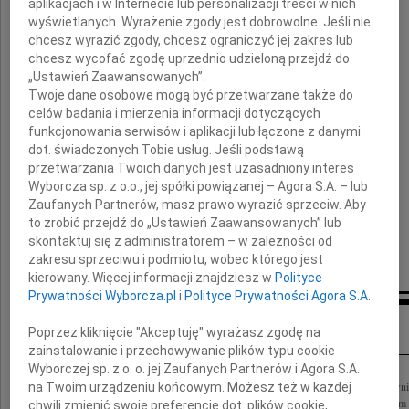
Andrzeja Oklejaka
aplikacjach i w Internecie lub personalizacji treści w nich
wyświetlanych. Wyrażenie zgody jest dobrowolne. Jeśli nie
chcesz wyrazić zgody, chcesz ograniczyć jej zakres lub
chcesz wycofać zgodę uprzednio udzieloną przejdź do
Wyrazy głębokiego współczucia
„Ustawień Zaawansowanych”.
Twoje dane osobowe mogą być przetwarzane także do
celów badania i mierzenia informacji dotyczących
Rodzinie i Bliskim
funkcjonowania serwisów i aplikacji lub łączone z danymi
dot. świadczonych Tobie usług. Jeśli podstawą
przetwarzania Twoich danych jest uzasadniony interes
składają
Wyborcza sp. z o.o., jej spółki powiązanej – Agora S.A. – lub
Zaufanych Partnerów, masz prawo wyrazić sprzeciw. Aby
to zrobić przejdź do „Ustawień Zaawansowanych” lub
Rada Nadzorcza
skontaktuj się z administratorem – w zależności od
oraz Zarząd Agencji Rozwoju Miasta SA
zakresu sprzeciwu i podmiotu, wobec którego jest
kierowany. Więcej informacji znajdziesz w
Polityce
Prywatności Wyborcza.pl
i
Polityce Prywatności Agora S.A.
Inne kondolencje
Poprzez kliknięcie "Akceptuję" wyrażasz zgodę na
zainstalowanie i przechowywanie plików typu cookie
Wyborczej sp. z o. o. jej Zaufanych Partnerów i Agora S.A.
Z głębokim żalem i smutkiem żegnamy prof. Andrzeja Oklejaka znakomitego prawni
na Twoim urządzeniu końcowym. Możesz też w każdej
Okręgowej Izby Radców Prawnych w Krakowie, Człowieka życzliwego, o wielkim se
chwili zmienić swoje preferencje dot. plików cookie,