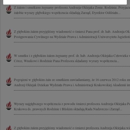
Z żalem i smutkiem żegnamy profesora Andrzeja Oklejaka Żonie, Rodzinie, Przyja
żałobie wyrazy głębokiego współczucia składają Zarząd, Dyrektor Oddziału...
Z głębokim żalem przyjęliśmy wiadomość o śmierci Pana prof. dr. hab. Andrzeja O
Postępowania Cywilnego na Wydziale Prawa i Administracji Uniwersytetu Jagiellońs
W smutku i z głębokim żalem żegnamy prof. dr. hab. Andrzeja Oklejaka Człowieka w
Córce, Wnukowi i Rodzinie Pana Profesora składamy wyrazy współczucia...
Pogrążeni w głębokim żalu ze smutkiem zawiadamiamy, że 16 czerwca 2012 roku zma
Andrzej Oklejak Dziekan Wydziału Prawa i Administracji Krakowskiej Akademii im.
Wyrazy najgłębszego współczucia z powodu śmierci profesora Andrzeja Oklejaka P
Krakowa ds. prawnych Rodzinie i Bliskim składają Rada Nadzorcza i Zarząd...
Z głębokim żalem przyjęliśmy wiadomość o śmierci profesora Andrzeja Oklejaka wi