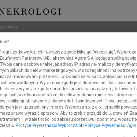
ogrzebowy
tność
Szukaj
 Dmowska
Imię i na
ogi Użytkowniku, jeśli wyrazisz zgodę klikając "Akceptuję", Wyborcza sp
 Zaufanych Partnerów IAB, jak również Agora S.A. będąca spółką powi
Twoje dane osobowe takie jak adresy IP, adresy e-mail czy identyfikato
 tych plikach do celów marketingowych, w szczególności na potrzeby 
 zainteresowań i preferencji w swoich serwisach, aplikacjach i w Int
w nich wyświetlanych. Wyrażenie zgody jest dobrowolne. Jeśli nie chce
INNE NE
 lub chcesz wycofać zgodę uprzednio udzieloną przejdź do „Ustawień
Marek
gą być przetwarzane także do celów badania i mierzenia informacji
Z głę
w i aplikacji lub łączone z danymi dot. świadczonych Tobie usług. Jeś
Tadeu
dniu 23 grudnia 2009 roku
nych jest uzasadniony interes Wyborcza sp. z o.o., jej spółki powiąza
Z wie
odeszła od nas na zawsze
masz prawo wyrazić sprzeciw. Aby to zrobić przejdź do „Ustawień Z
Eugen
za ukochana Mama i Babunia
istratorem – w zależności od zakresu sprzeciwu i podmiotu, wobec któ
Żegna
dziesz w
Polityce Prywatności Wyborcza.pl
i
Polityce Prywatności Agor
Andr
Dnia 