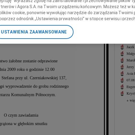
ceptuję" wyrażasz zgodę na zainstalowanie i przechowywanie plików t
Felik
Partnerów i Agora S.A. na Twoim urządzeniu końcowym. Możesz też w ka
3 sie
 plików cookie, ponownie wywołując narzędzie do zarządzania Twoimi 
+ wię
poprzez odnośnik „Ustawienia prywatności” w stopce serwisu i przec
ofia Dmowska
ane”. Zmiana ustawień plików cookie możliwa jest także za pomocą u
NAJNOWS
USTAWIENIA ZAAWANSOWANE
07.0
nerzy i Agora S.A. możemy przetwarzać dane osobowe w następującyc
07.0
sędzia w stanie spoczynku
okalizacyjnych. Aktywne skanowanie charakterystyki urządzenia do ce
Jacek
cji na urządzeniu lub dostęp do nich. Spersonalizowane reklamy i tre
Małgo
w i ulepszanie usług.
Lista Zaufanych Partnerów
Marek
two żałobne zostanie odprawione
Jerzy
dnia 2009 roku o godzinie 12.00
Asia
. Stefana przy ul. Czerniakowskiej 137,
07.0
ąpi wyprowadzenie do grobu rodzinnego
Eugen
Kryst
ntarzu Komunalnym Północnym.
+ wię
O czym zawiadamia
grążona w głębokim smutku