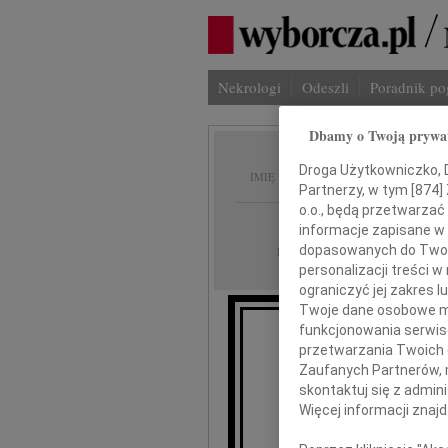
Nekrologi
Odeszli
Poradnik p
Dbamy o Twoją prywa
Zofia
Droga Użytkowniczko, Dr
IMIĘ I NAZWISKO:
Partnerzy, w tym [
874
]
o.o., będą przetwarzać 
cała Polska
REGION:
informacje zapisane w
30.12.2009
dopasowanych do Twoich
DATA EMISJI:
personalizacji treści 
ograniczyć jej zakres
Twoje dane osobowe mo
funkcjonowania serwisó
W 
przetwarzania Twoich da
Zaufanych Partnerów, 
nas
skontaktuj się z admin
Więcej informacji znaj