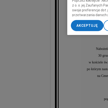
Poprzez kliknięcie "Ak
z o. o. jej Zaufanych 
swoje preferencje dot.
przetwarzania danych 
Z
„Ustawienia zaawansow
AKCEPTUJĘ
My, nasi Zaufani Part
dokładnych danych geol
Przechowywanie informa
treści, badnie odbiorcó
Nabożeńs
30 gru
w kościele św
po którym nast
na Cme
po