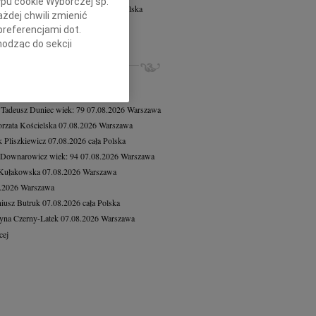
ypu cookie Wyborczej sp.
s Sapiński
wiek: 69
06.08.2026
cała Polska
żdej chwili zmienić
rpnia 2026r. zakończył swoją...
preferencjami dot.
cej
hodząc do sekcji
stawień przeglądarki.
ZE NEKROLOGI, KONDOLENCJE
8.2026
Warszawa
h celach:
Użycie
8.2026
Warszawa
lów identyfikacji.
 Tadeusz Duniec
wiek: 79
07.08.2026
Warszawa
ści, pomiar reklam i
rzata Kościelska
07.08.2026
Warszawa
 Pliszkiewicz
07.08.2026
cała Polska
 Downarowicz
wiek: 94
07.08.2026
Warszawa
 Kułakowska
07.08.2026
Warszawa
8.2026
Warszawa
iusz Butruk
07.08.2026
cała Polska
yna Czerny-Latek
07.08.2026
Warszawa
cej