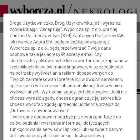
Dbamy o Twoją prywatność
Droga Użytkowniczko, Drogi Użytkowniku, jeśli wyrazisz
Nekrologi
Odeszli
Poradnik pogrzebowy
zgodę klikając "Akceptuję", Wyborcza sp. z o.o. oraz jej
Zaufani Partnerzy, w tym [
874
] Zaufanych Partnerów IAB,
jak również Agora S.A. będąca spółką powiązaną z
Wyborcza sp. z o.o., będą przetwarzać Twoje dane
osobowe takie jak adresy IP, adresy e-mail czy
IMIĘ I NAZWISKO:
identyfikatory plików cookie lub inne informacje zapisane w
Gdańsk
tych plikach do celów marketingowych, w szczególności
REGION:
na potrzeby wyświetlania reklam dopasowanych do
18.06.2012
DATA EMISJI:
Twoich zainteresowań i preferencji w swoich serwisach,
aplikacjach i w Internecie lub personalizacji treści w nich
wyświetlanych. Wyrażenie zgody jest dobrowolne. Jeśli nie
chcesz wyrazić zgody, chcesz ograniczyć jej zakres lub
Drogiemu Koledze
chcesz wycofać zgodę uprzednio udzieloną przejdź do
„Ustawień Zaawansowanych”.
Twoje dane osobowe mogą być przetwarzane także do
Włodkowi Trębaczowi
celów badania i mierzenia informacji dotyczących
funkcjonowania serwisów i aplikacji lub łączone z danymi
dot. świadczonych Tobie usług. Jeśli podstawą
wyrazy szczerego współczucia