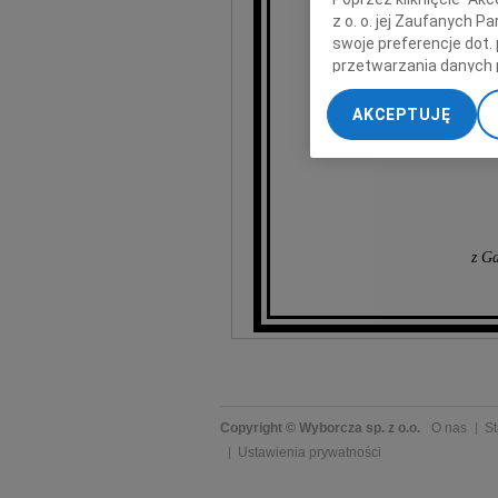
z o. o. jej Zaufanych 
swoje preferencje dot.
przetwarzania danych 
„Ustawienia zaawansow
AKCEPTUJĘ
My, nasi Zaufani Part
dokładnych danych geol
Przechowywanie informa
treści, badnie odbiorcó
z Gd
Copyright © Wyborcza sp. z o.o.
O nas
St
Ustawienia prywatności