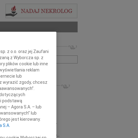
 nekrologów i wspomnień
. z o.o. oraz jej Zaufani
zwisko lub numer ogłoszenia:
ązaną z Wyborcza sp. z
ry plików cookie lub inne
wyświetlania reklam
+ szukanie zaawansowane
ernecie lub
sz wyrazić zgody, chcesz
KROLOGI
 Zaawansowanych”.
8.2026
Gdańsk
 dotyczących
 Piotrze Koleżanki i Koledzy z firmy...
li podstawą
8.2026
Gdańsk
nej – Agora S.A. – lub
 Koleżance Renacie Sęk w trudnych...
aawansowanych” lub
8.2026
Gdańsk
rego jest kierowany.
Piotrowi Widzowi Radnemu Sejmiku...
a S.A.
 Mazurek
03.08.2026
Gdańsk
j Koleżance Beacie Rumińskiej wyrazy...
ypu cookie Wyborczej sp.