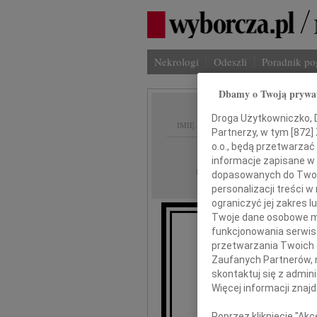
Nekrologi
Odeszli
Poradnik p
Dbamy o Twoją prywa
Droga Użytkowniczko, Dr
IMIĘ I NAZWISKO:
Partnerzy, w tym [
872
]
o.o., będą przetwarzać 
Gdańsk
REGION:
informacje zapisane w
15.06.2012
DATA EMISJI:
dopasowanych do Twoich
personalizacji treści 
ograniczyć jej zakres
Twoje dane osobowe mo
funkcjonowania serwisó
przetwarzania Twoich da
Te
Zaufanych Partnerów, 
skontaktuj się z admin
Więcej informacji znaj
Poprzez kliknięcie "Ak