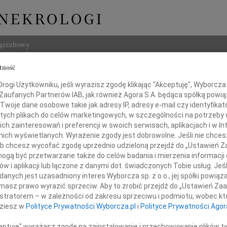
ogrzebowy
tność
Szukaj
ogi Użytkowniku, jeśli wyrazisz zgodę klikając "Akceptuję", Wyborcza sp
Imię i na
 Zaufanych Partnerów IAB, jak również Agora S.A. będąca spółką powi
Twoje dane osobowe takie jak adresy IP, adresy e-mail czy identyfikato
 tych plikach do celów marketingowych, w szczególności na potrzeby 
 zainteresowań i preferencji w swoich serwisach, aplikacjach i w Int
w nich wyświetlanych. Wyrażenie zgody jest dobrowolne. Jeśli nie chce
INNE NE
 lub chcesz wycofać zgodę uprzednio udzieloną przejdź do „Ustawień
06.0
gą być przetwarzane także do celów badania i mierzenia informacji
Drogi
w i aplikacji lub łączone z danymi dot. świadczonych Tobie usług. Jeś
05.0
nych jest uzasadniony interes Wyborcza sp. z o.o., jej spółki powiąza
resie Blacharskiej
Nasze
masz prawo wyrazić sprzeciw. Aby to zrobić przejdź do „Ustawień Z
04.0
istratorem – w zależności od zakresu sprzeciwu i podmiotu, wobec któ
Panu 
dziesz w
Polityce Prywatności Wyborcza.pl
i
Polityce Prywatności Agor
Zofia
Nasze
ceptuję" wyrażasz zgodę na zainstalowanie i przechowywanie plików t
wyrazy współczucia