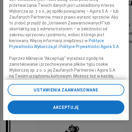
dr Eweliny Matuszewski
przetwarzania Twoich danych jest uzasadniony interes
Wyborcza sp. z o.o., jej spółki powiązanej – Agora S.A. – lub
Zaufanych Partnerów, masz prawo wyrazić sprzeciw. Aby
to zrobić przejdź do „Ustawień Zaawansowanych” lub
wieloletniego pracownika Katedry Biochemii Wydziału 
skontaktuj się z administratorem – w zależności od
Uniwersytetu Gdańskiego, wspaniałego naukowca
zakresu sprzeciwu i podmiotu, wobec którego jest
kierowany. Więcej informacji znajdziesz w
Polityce
życzliwego nauczyciela i szlachetnego Człowieka
Prywatności Wyborcza.pl
i
Polityce Prywatności Agora S.A.
Cześć Jej pamięci
Poprzez kliknięcie "Akceptuję" wyrażasz zgodę na
zainstalowanie i przechowywanie plików typu cookie
Wyborczej sp. z o. o. jej Zaufanych Partnerów i Agora S.A.
składają
na Twoim urządzeniu końcowym. Możesz też w każdej
chwili zmienić swoje preferencje dot. plików cookie,
ponownie wywołując narzędzie do zarządzania Twoimi
Rektor, Senat i społeczność akademicka
USTAWIENIA ZAAWANSOWANE
preferencjami dot. przetwarzania danych poprzez
Uniwersytetu Gdańskiego
odnośnik „Ustawienia prywatności” w stopce serwisu i
przechodząc do sekcji „Ustawienia zaawansowane”.
AKCEPTUJĘ
Zmiana ustawień plików cookie możliwa jest także za
pomocą ustawień przeglądarki.
My, nasi Zaufani Partnerzy i Agora S.A. możemy