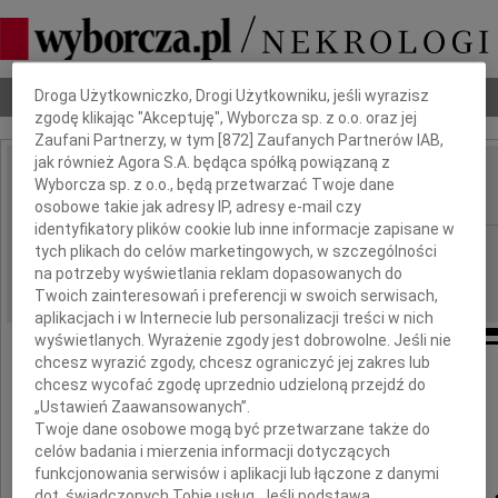
Dbamy o Twoją prywatność
Nekrologi
Odeszli
Poradnik pogrzebowy
Droga Użytkowniczko, Drogi Użytkowniku, jeśli wyrazisz
zgodę klikając "Akceptuję", Wyborcza sp. z o.o. oraz jej
Zaufani Partnerzy, w tym [
872
] Zaufanych Partnerów IAB,
jak również Agora S.A. będąca spółką powiązaną z
Ewelina Matuszewska
Wyborcza sp. z o.o., będą przetwarzać Twoje dane
IMIĘ I NAZWISKO:
osobowe takie jak adresy IP, adresy e-mail czy
identyfikatory plików cookie lub inne informacje zapisane w
Gdańsk
REGION:
tych plikach do celów marketingowych, w szczególności
na potrzeby wyświetlania reklam dopasowanych do
14.06.2012
DATA EMISJI:
Twoich zainteresowań i preferencji w swoich serwisach,
aplikacjach i w Internecie lub personalizacji treści w nich
wyświetlanych. Wyrażenie zgody jest dobrowolne. Jeśli nie
chcesz wyrazić zgody, chcesz ograniczyć jej zakres lub
chcesz wycofać zgodę uprzednio udzieloną przejdź do
Z głębokim smutkiem przyjęliśmy
„Ustawień Zaawansowanych”.
wiadomość o śmierci
Twoje dane osobowe mogą być przetwarzane także do
celów badania i mierzenia informacji dotyczących
funkcjonowania serwisów i aplikacji lub łączone z danymi
dot. świadczonych Tobie usług. Jeśli podstawą